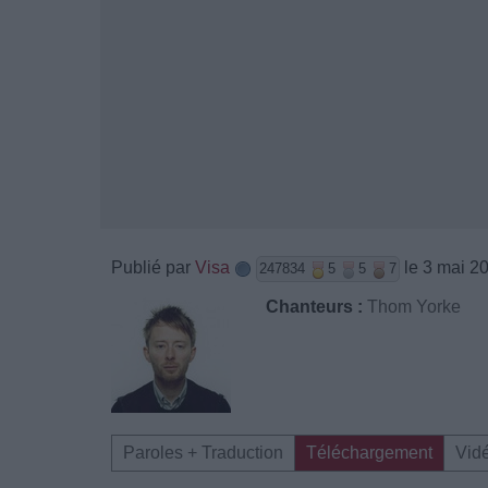
Publié par
Visa
le 3 mai 2
247834
5
5
7
Chanteurs :
Thom Yorke
Paroles + Traduction
Téléchargement
Vid