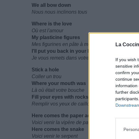
We all bow down
Nous nous inclinons tous
Where is the love
Où est l'amour
My plasticine figures
Mes figurines en pâte à modeler
La Coccin
I'll put you back in your box
Je vous remets dans votre boîte
If you wish 
sensitive in
Stick a hole
confirm you
Coller un trou
continue se
Where your mouth was
information 
Là où était votre bouche
further disc
Fill your eyes with rocks
participants
Remplir vos yeux de cailloux
Downstream 
Here comes the paper adder
Voici venir la vipère de papier
Here comes the snake
Persona
Voici venir le serpent