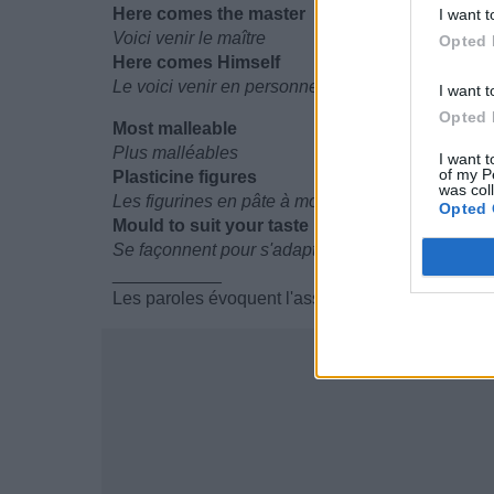
Here comes the master
I want t
Voici venir le maître
Opted 
Here comes Himself
Le voici venir en personne
I want t
Opted 
Most malleable
Plus malléables
I want t
of my P
Plasticine figures
was col
Les figurines en pâte à modeler
Opted 
Mould to suit your taste
Se façonnent pour s'adapter à votre goût
___________
Les paroles évoquent l'asservissement