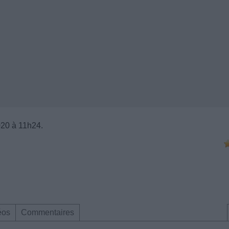
020 à 11h24.
éos
Commentaires