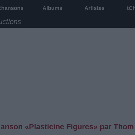
Chansons
Albums
Artistes
tC
uctions
chanson «Plasticine Figures» par Thom