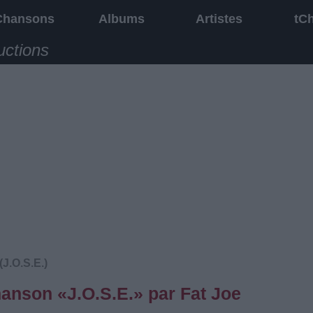
Chansons
Albums
Artistes
tC
uctions
(J.O.S.E.)
hanson «J.O.S.E.» par Fat Joe