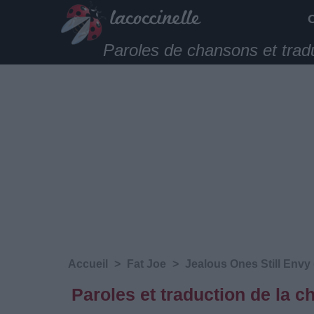
Paroles de chansons et trad
Accueil
>
Fat Joe
>
Jealous Ones Still Envy 
Paroles et traduction de la c