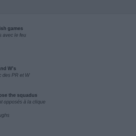
dish games
 avec le feu
 and W's
ec des PR et W
pose the squadus
t opposés à la clique
oughs