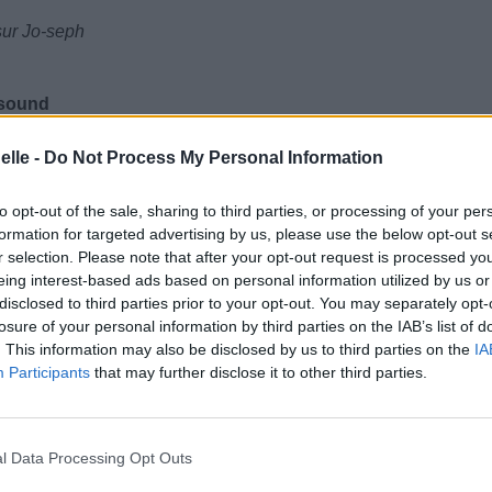
sur Jo-seph
 sound
ruit
elle -
Do Not Process My Personal Information
e eux
the president
to opt-out of the sale, sharing to third parties, or processing of your per
me comme le président
formation for targeted advertising by us, please use the below opt-out s
r selection. Please note that after your opt-out request is processed y
tal
eing interest-based ads based on personal information utilized by us or
for my revenues
disclosed to third parties prior to your opt-out. You may separately opt-
s veulent me buter pour ce que je gagne
losure of your personal information by third parties on the IAB’s list of
. This information may also be disclosed by us to third parties on the
IA
anger
Participants
that may further disclose it to other third parties.
scendant
l Data Processing Opt Outs
 resent me