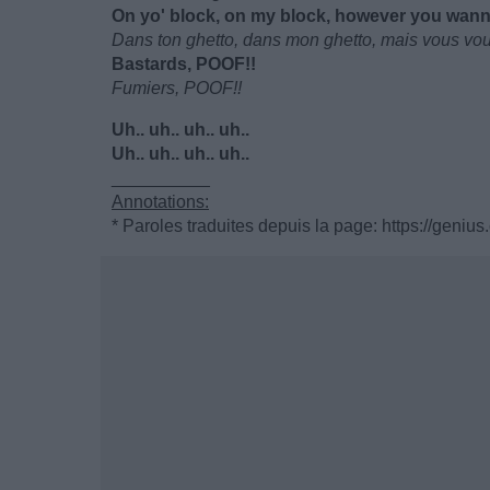
On yo' block, on my block, however you wanna 
Dans ton ghetto, dans mon ghetto, mais vous voul
Bastards, POOF!!
Fumiers, POOF!!
Uh.. uh.. uh.. uh..
Uh.. uh.. uh.. uh..
__________
Annotations:
* Paroles traduites depuis la page: https://genius