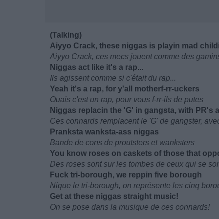
(Talking)
Aiyyo Crack, these niggas is playin mad chil
Aiyyo Crack, ces mecs jouent comme des gamins
Niggas act like it's a rap...
Ils agissent comme si c'était du rap...
Yeah it's a rap, for y'all motherf-rr-uckers
Ouais c'est un rap, pour vous f-rr-ils de putes
Niggas replacin the 'G' in gangsta, with PR's
Ces connards remplacent le 'G' de gangster, av
Pranksta wanksta-ass niggas
Bande de cons de proutsters et wanksters
You know roses on caskets of those that op
Des roses sont sur les tombes de ceux qui se son
Fuck tri-borough, we reppin five borough
Nique le tri-borough, on représente les cinq bor
Get at these niggas straight music!
On se pose dans la musique de ces connards!