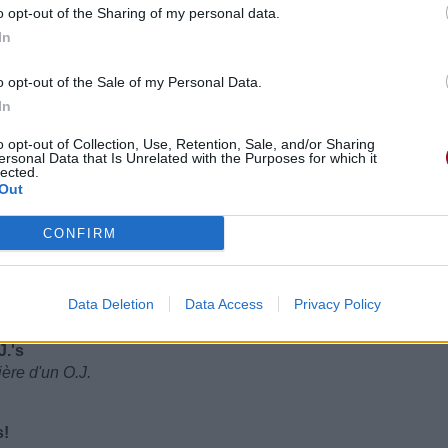
o opt-out of the Sharing of my personal data.
s qu'ils m'envoient à nouveau
In
o opt-out of the Sale of my Personal Data.
'm glad ya made it"
In
t te dire "Je suis content que t'aies réussi"
o opt-out of Collection, Use, Retention, Sale, and/or Sharing
ersonal Data that Is Unrelated with the Purposes for which it
lected.
ggas
Out
ces connards à haïr
CONFIRM
ce all day
 chaque jour
Data Deletion
Data Access
Privacy Policy
 des ghettos
J.'s
ière d'un O.J.
s!