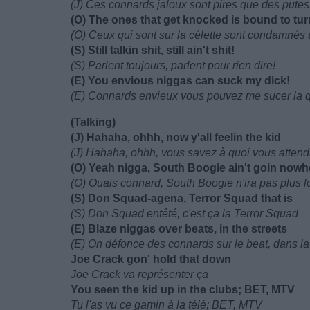
(J) Ces connards jaloux sont pires que des putes
(O) The ones that get knocked is bound to tur
(O) Ceux qui sont sur la célette sont condamnés
(S) Still talkin shit, still ain't shit!
(S) Parlent toujours, parlent pour rien dire!
(E) You envious niggas can suck my dick!
(E) Connards envieux vous pouvez me sucer la 
(Talking)
(J) Hahaha, ohhh, now y'all feelin the kid
(J) Hahaha, ohhh, vous savez à quoi vous attend
(O) Yeah nigga, South Boogie ain't goin nowh
(O) Ouais connard, South Boogie n'ira pas plus l
(S) Don Squad-agena, Terror Squad that is
(S) Don Squad entêté, c'est ça la Terror Squad
(E) Blaze niggas over beats, in the streets
(E) On défonce des connards sur le beat, dans la
Joe Crack gon' hold that down
Joe Crack va représenter ça
You seen the kid up in the clubs; BET, MTV
Tu l'as vu ce gamin à la télé; BET, MTV