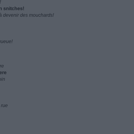
!
n snitches!
 à devenir des mouchards!
queue!
re
ere
oin
 rue