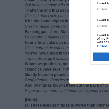
I want t
Qui posent comme s'ils étaient amis quand je sai
Opted 
That's the shit that get me aggrevated
C'est ce dont j'ai le plus en horreur
I want t
It be the same niggas in ya face talkin bout "I
Opted 
C'est le même genre de connard qui vient te voir e
Fake niggas.. Jers' State niggas..
I want t
Faux-culs.. Couillons du
Jers'
of my P
was col
Funny how cake can make ya learn to hate ni
Opted 
C'est marrant de voir comment la thune apprend 
You've now tuned in to the sounds of Jose
T'entends ce qu'il se passe avec Jose
Where we push sex, money, drugs, and violen
Quand ça parle sexe, thune, drogue, et violence
Mostly heard in penals and project hallways
Généralement dans les couloirs des tribunaux et
And by niggas blowin trees out the back of O.
Et par des connards qui fument leurs joints à l'arr
(Hook)
(J) These jealous niggas is worse than bitche