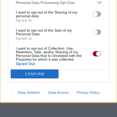
Personal Data Processing Opt Outs
I want to opt-out of the Sharing of my
personal data.
Opted In
Chanson sans vidéo
Chanson sans vidéo
I want to opt-out of the Sale of my
Personal Data.
Opted In
I want to opt-out of Collection, Use,
Retention, Sale, and/or Sharing of my
Personal Data that Is Unrelated with the
Purposes for which it was collected.
Opted Out
Paroles + Traduction
Téléchargement
Vidéos
⇑
CONFIRM
Commentaires
Data Deletion
Data Access
Privacy Policy
Dire «merci» pour cette traduction
Corriger une erreur