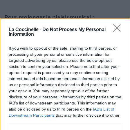
Pour prolonger le plaisir musical :
Vous aimez chanter, apprenez la guitare chez
La Coccinelle -
Do Not Process My Personal
Télécharger légalement les MP3 sur
Information
Télécharger légalement les MP3 ou trouver le CD sur
If you wish to opt-out of the sale, sharing to third parties, or
Trouver des vinyles et des CD sur
processing of your personal or sensitive information for
Trouver un instrument de musique ou une partition au
targeted advertising by us, please use the below opt-out
meilleur prix sur
section to confirm your selection. Please note that after your
opt-out request is processed you may continue seeing
interest-based ads based on personal information utilized by
us or personal information disclosed to third parties prior to
Paroles + Traduction
Téléchargement
Vidéos
⇑
your opt-out. You may separately opt-out of the further
Commentaires
disclosure of your personal information by third parties on the
IAB’s list of downstream participants. This information may
Voir la vidéo de «I Want To See The
also be disclosed by us to third parties on the
IAB’s List of
Downstream Participants
that may further disclose it to other
Bright Lights Tonight (Ft. Raïssa)»
third parties.