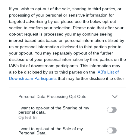
Monster High
If you wish to opt-out of the sale, sharing to third parties, or
Monster High
processing of your personal or sensitive information for
Where student bodies lie
targeted advertising by us, please use the below opt-out
Où se trouvent les corps des étudiants
section to confirm your selection. Please note that after your
opt-out request is processed you may continue seeing
We've got spirits, yes we do
interest-based ads based on personal information utilized by
On a des esprits, oui on les a
us or personal information disclosed to third parties prior to
We've got spirits, how 'bout you?
your opt-out. You may separately opt-out of the further
On a des esprits, quand est il de toi ?
disclosure of your personal information by third parties on the
We've got spirits, yes we do
IAB’s list of downstream participants. This information may
On a des esprits, oui on les a
also be disclosed by us to third parties on the
IAB’s List of
We've got spirits, how 'bout you?
Downstream Participants
that may further disclose it to other
On a des esprits, quand est il de toi ?
third parties.
Knock 'em dead !
Déchire tout !
Personal Data Processing Opt Outs
I want to opt-out of the Sharing of my
_____________
personal data.
* terrifiant dans le sens mélioratif du terme.
Opted In
I want to opt-out of the Sale of my
Personal Data.