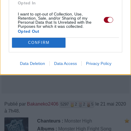
Opted In
I want to opt-out of Collection, Use,
Retention, Sale, and/or Sharing of my
Personal Data that Is Unrelated with the
Purposes for which it was collected.
Opted Out
CONFIRM
Data Deletion
Data Access
Privacy Policy
Publié par
Bakaneko2406
le 21 mai 2020
5297
2
2
5
à 7h48.
Chanteurs :
Monster High
Albums :
Monster High Fright Song