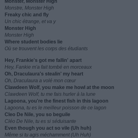
Monster, Monster High
Monstre, Monster High
Freaky chic and fly
Un chic étrange, et va y
Monster High
Monster High
Where student bodies lie
Où se trouvent les corps des étudiants
Hey, Frankie's got me fallin' apart
Hey, Fankie m'a fait tombé en morceaux
Oh, Draculaura's stealin' my heart
Oh, Draculaura a volé mon cœur
Clawdeen Wolf, you make me howl at the moon
Clawdeen Wolf, tu me fais hurler à la lune
Lagoona, you're the finest fish in this lagoon
Lagoona, tu es le meilleur poisson de ce lagon
Cleo De Nile, you so beguile
Cléo De Nile, tu es si séduisante
Even though you act so vile (Uh huh)
Même si tu agis méchamment (Uh Huh)