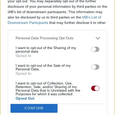
your opt-out. You may separately opt-out of the further
Trouver des vinyles et des CD sur
disclosure of your personal information by third parties on the
Trouver un instrument de musique ou une partition au
IAB’s list of downstream participants. This information may
meilleur prix sur
also be disclosed by us to third parties on the
IAB’s List of
Downstream Participants
that may further disclose it to other
third parties.
Paroles + Traduction
Téléchargement
Vidéos
⇑
Personal Data Processing Opt Outs
Commentaires
I want to opt-out of the Sharing of my
Voir la vidéo de «Playing on My
personal data.
Opted In
Mind»
I want to opt-out of the Sale of my
Personal Data.
Opted In
I want to opt-out of Collection, Use,
Retention, Sale, and/or Sharing of my
Personal Data that Is Unrelated with the
Purposes for which it was collected.
Chanson sans vidéo
Chanson sans vidéo
Opted Out
CONFIRM