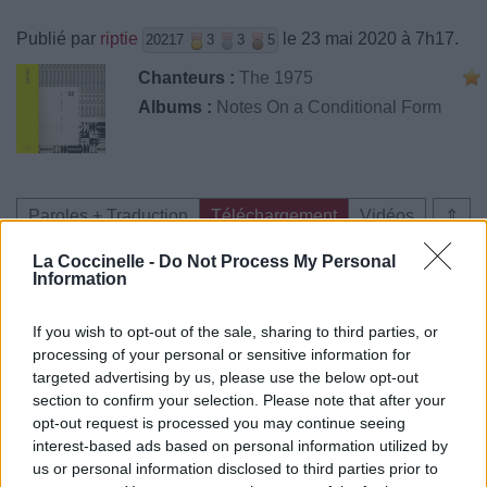
Publié par
riptie
le 23 mai 2020 à 7h17.
20217
3
3
5
Chanteurs :
The 1975
Albums :
Notes On a Conditional Form
Paroles + Traduction
Téléchargement
Vidéos
⇑
Commentaires
La Coccinelle -
Do Not Process My Personal
Information
If you wish to opt-out of the sale, sharing to third parties, or
processing of your personal or sensitive information for
Pour prolonger le plaisir musical :
targeted advertising by us, please use the below opt-out
section to confirm your selection. Please note that after your
Vous aimez chanter, apprenez la guitare chez
opt-out request is processed you may continue seeing
Télécharger légalement les MP3 sur
interest-based ads based on personal information utilized by
Télécharger légalement les MP3 ou trouver le CD sur
us or personal information disclosed to third parties prior to