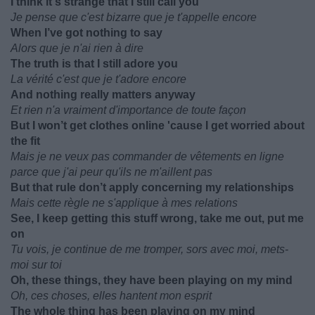
I think it's strange that I still call you
Je pense que c'est bizarre que je t'appelle encore
When I’ve got nothing to say
Alors que je n'ai rien à dire
The truth is that I still adore you
La vérité c'est que je t'adore encore
And nothing really matters anyway
Et rien n'a vraiment d'importance de toute façon
But I won’t get clothes online 'cause I get worried about
the fit
Mais je ne veux pas commander de vêtements en ligne
parce que j'ai peur qu'ils ne m'aillent pas
But that rule don’t apply concerning my relationships
Mais cette règle ne s'applique à mes relations
See, I keep getting this stuff wrong, take me out, put me
on
Tu vois, je continue de me tromper, sors avec moi, mets-
moi sur toi
Oh, these things, they have been playing on my mind
Oh, ces choses, elles hantent mon esprit
The whole thing has been playing on my mind