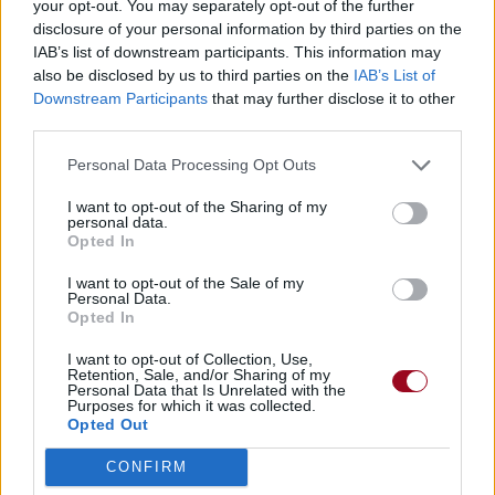
your opt-out. You may separately opt-out of the further
disclosure of your personal information by third parties on the
Concert/Live
IAB’s list of downstream participants. This information may
also be disclosed by us to third parties on the
IAB’s List of
Downstream Participants
that may further disclose it to other
Paroles + Traduction
Téléchargement
Vidéos
⇑
third parties.
Commentaires
Personal Data Processing Opt Outs
I want to opt-out of the Sharing of my
Dire «merci» pour cette traduction
Corriger une erreur
personal data.
Opted In
I want to opt-out of the Sale of my
Personal Data.
Opted In
I want to opt-out of Collection, Use,
Retention, Sale, and/or Sharing of my
Personal Data that Is Unrelated with the
Purposes for which it was collected.
Opted Out
CONFIRM