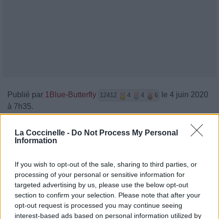
Publié par
1Blue-Butterfly
le 4 juin 2020
12412
4
4
6
à 7h35.
Chanteurs :
BLOW
La Coccinelle -
Do Not Process My Personal
Albums :
I [Ep]
Information
If you wish to opt-out of the sale, sharing to third parties, or
processing of your personal or sensitive information for
targeted advertising by us, please use the below opt-out
Paroles + Traduction
Téléchargement
Vidéos
⇑
section to confirm your selection. Please note that after your
Commentaires
opt-out request is processed you may continue seeing
interest-based ads based on personal information utilized by