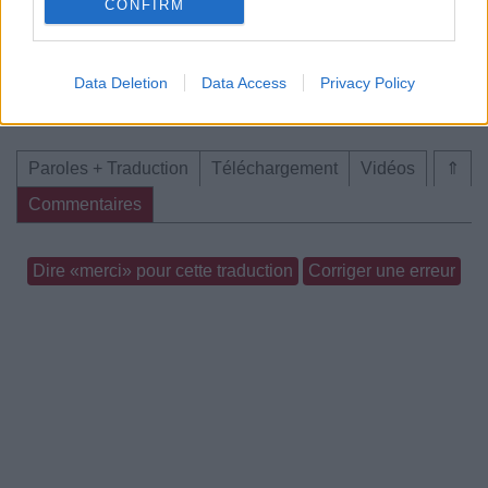
CONFIRM
Data Deletion
Data Access
Privacy Policy
Concert/Live
Concert/Live
Paroles + Traduction
Téléchargement
Vidéos
⇑
Commentaires
Dire «merci» pour cette traduction
Corriger une erreur