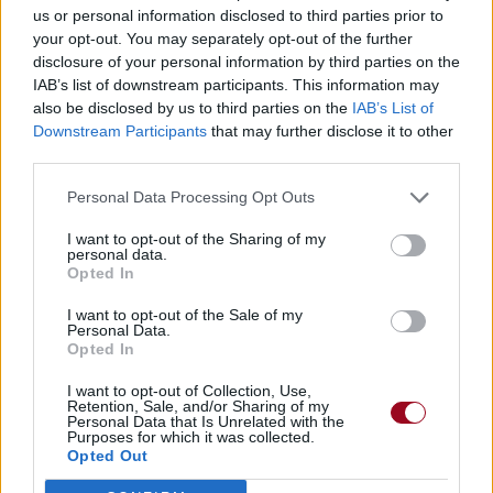
us or personal information disclosed to third parties prior to
your opt-out. You may separately opt-out of the further
disclosure of your personal information by third parties on the
Pour prolonger le plaisir musical :
IAB’s list of downstream participants. This information may
also be disclosed by us to third parties on the
IAB’s List of
Vous aimez chanter, apprenez la guitare chez
Downstream Participants
that may further disclose it to other
Télécharger légalement les MP3 sur
third parties.
Télécharger légalement les MP3 ou trouver le CD sur
Personal Data Processing Opt Outs
Trouver des vinyles et des CD sur
Trouver un instrument de musique ou une partition au
I want to opt-out of the Sharing of my
personal data.
meilleur prix sur
Opted In
I want to opt-out of the Sale of my
Personal Data.
Paroles + Traduction
Téléchargement
Vidéos
⇑
Opted In
Commentaires
I want to opt-out of Collection, Use,
Retention, Sale, and/or Sharing of my
Voir la vidéo de «The Devil
Personal Data that Is Unrelated with the
Purposes for which it was collected.
Opted Out
Remembers Me »