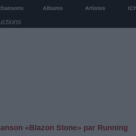
Chansons
Albums
Artistes
tC
uctions
 chanson «Blazon Stone» par Running