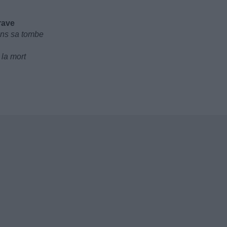
rave
ans sa tombe
 la mort