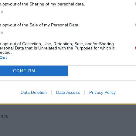
o opt-out of the Sharing of my personal data.
In
o opt-out of the Sale of my Personal Data.
In
can't submit
o opt-out of Collection, Use, Retention, Sale, and/or Sharing
peut plus de le subir
ersonal Data that Is Unrelated with the Purposes for which it
t hits their head
lected.
Out
 de sa tête
CONFIRM
n
 retour
Data Deletion
Data Access
Privacy Policy
ance