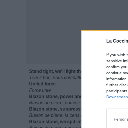
La Coccin
If you wish 
sensitive in
confirm you
Stand tight, we'll fight the fear and pain
continue se
Tenez bon, nous combattrons la peur et la souffr
information 
United force
further disc
Force unie
participants
Blazon stone, power and hope to the slave
Downstream 
Blason de pierre, pouvoir et espoir aux esclave
Blazon stone, suppression, we'll send to its g
Blason de pierre, la censure, nous l'enverrons d
Persona
Blazon stone, we spit into the face of death
Blason de pierre, nous crachons sur le visage de