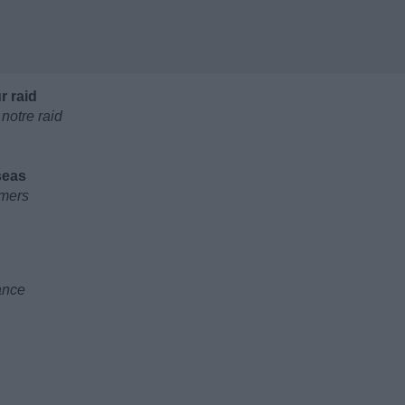
r raid
notre raid
seas
 mers
ance