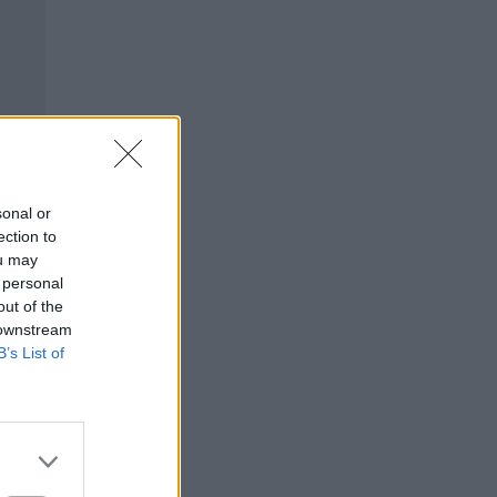
sonal or
ection to
ou may
 personal
out of the
 downstream
B’s List of