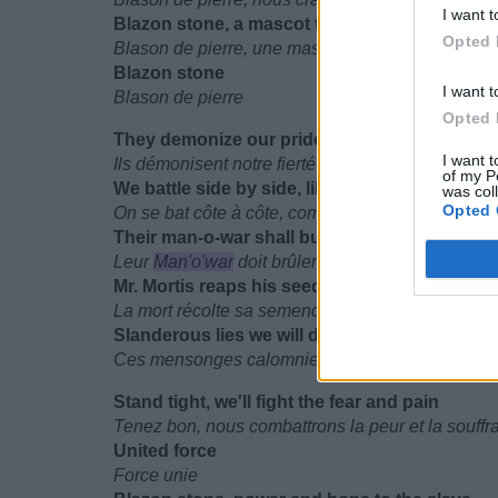
I want t
Blazon stone, a mascot to the tortured
Opted 
Blason de pierre, une mascotte pour les torturés
Blazon stone
I want t
Blason de pierre
Opted 
They demonize our pride, blood on blood, we 
I want t
Ils démonisent notre fierté, sang sur sang, on ne 
of my P
We battle side by side, like a pounding ram tha
was col
Opted 
On se bat côte à côte, comme un bélier qui frappe
Their man-o-war shall burn
Leur
Man'o'war
doit brûler
Mr. Mortis reaps his seed the point of no retur
La mort récolte sa semence, c'est le point de non
Slanderous lies we will defeat
Ces mensonges calomnieux, nous les vaincrons
Stand tight, we'll fight the fear and pain
Tenez bon, nous combattrons la peur et la souffr
United force
Force unie