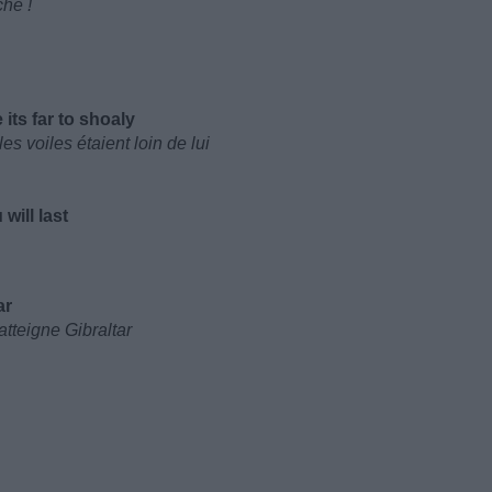
che !
 its far to shoaly
s voiles étaient loin de lui
will last
ar
atteigne Gibraltar