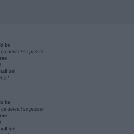
ld be
 ça devrait se passer
cree
t
all be!
che !
ld be
 ça devrait se passer
cree
t
all be!