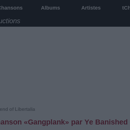
Chansons
Albums
Artistes
tC
uctions
nd of Libertalia
 chanson «Gangplank» par Ye Banished