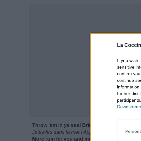
La Coccin
If you wish 
sensitive in
confirm you
continue se
information 
further disc
participants
Downstream 
Throw 'em in ye sea! Bring ye, gang plank!
Persona
Jetez-les dans la mer ! Apportez la planche !
More rum fer you and me, the way that it shou