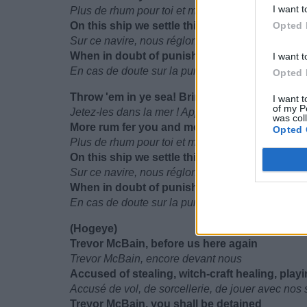
I want t
Plus de rhum pour toi et moi, c'est comme ça que
On this ship we settle things according to de
Opted 
Sur ce navire, nous réglons les choses par décre
When in doubt of punishment: Gangplank it sh
I want t
En cas de doute sur la punition : Ce sera la Plan
Opted 
Throw 'em in ye sea! Bring ye, gang plank!
I want t
of my P
Jetez-les dans la mer ! Apportez la planche !
was col
More rum fer you and me, the way that it shou
Opted 
Plus de rhum pour toi et moi, c'est comme ça que
On this ship we settle things according to de
Sur ce navire, nous réglons les choses par décre
When in doubt of punishment: Gangplank it sh
En cas de doute sur la punition : Ce sera la Plan
(Hogeye)
Trevor McBain, before us here again
Trevor McBain, encore devant nous
Accused of stealing, witch-craft healing, play
Accusé de vol, de sorcellerie, de jouer avec nos
Trevor McBain, you shall be detained