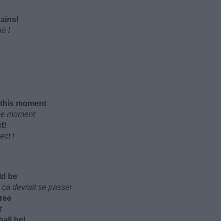
hains!
é !
r this moment
 ce moment
t!
ect !
ld be
 ça devrait se passer
cree
t
all be!