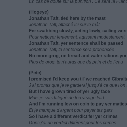
En cas de doute sur la punition : Ce sera la Plan
(Hogeye)
Jonathan Taft, tied here by the mast
Jonathan Taft, attaché ici sur le mât
Fer swabbing slowly, acting lowly, sailing were
Pour nettoyer lentement, agissant modestement, le
Jonathan Taft, yer sentence shall be passed
Jonathan Taft, ta sentence sera prononcée
No more grog, on bread and water rations you 
Plus de grog, tu n'auras que du pain et de l'eau
(Pete)
I promised I'd keep you til' we reached Gibralt
J'ai promis que je te garderai jusqu'à ce que l'on 
But I have grown tired of yer ugly face
Mais je suis fatigué de ton visage laid
And I'm running low on coin to pay yer maties
Et je manque d'argent pour payer tes gars
So I have a different verdict fer yer crimes
Donc j'ai un verdict différent pour tes crimes