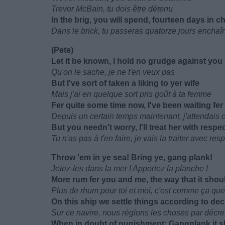
Trevor McBain, tu dois être détenu
In the brig, you will spend, fourteen days in c
Dans le brick, tu passeras quatorze jours enchaîn
(Pete)
Let it be known, I hold no grudge against you
Qu'on le sache, je ne t'en veux pas
But I've sort of taken a liking to yer wife
Mais j'ai en quelque sort pris goût à ta femme
Fer quite some time now, I've been waiting fe
Depuis un certain temps maintenant, j'attendais
But you needn't worry, I'll treat her with respec
Tu n'as pas à t'en faire, je vais la traiter avec resp
Throw 'em in ye sea! Bring ye, gang plank!
Jetez-les dans la mer ! Apportez la planche !
More rum fer you and me, the way that it shou
Plus de rhum pour toi et moi, c'est comme ça que
On this ship we settle things according to de
Sur ce navire, nous réglons les choses par décre
When in doubt of punishment: Gangplank it sh