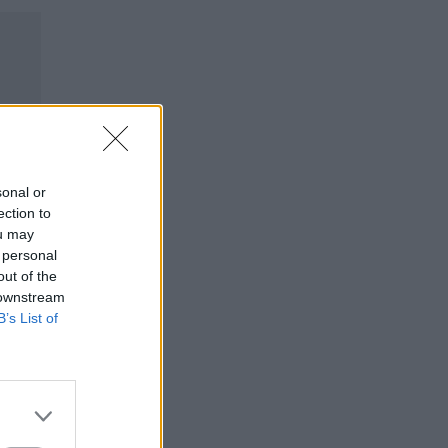
sonal or
ection to
ou may
 personal
out of the
 downstream
B’s List of