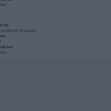
che !
ld be
 ça devrait se passer
cree
t
all be!
che !