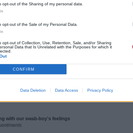
o opt-out of the Sharing of my personal data.
 ça devrait se passer
cree
In
t
all be!
o opt-out of the Sale of my Personal Data.
che !
In
o opt-out of Collection, Use, Retention, Sale, and/or Sharing
ersonal Data that Is Unrelated with the Purposes for which it
lected.
ld be
Out
 ça devrait se passer
cree
CONFIRM
t
all be!
che !
Data Deletion
Data Access
Privacy Policy
ing with our swab-boy's feelings
 sentiments