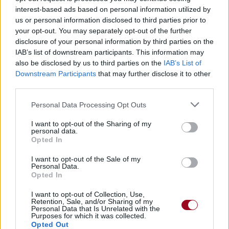
interest-based ads based on personal information utilized by
us or personal information disclosed to third parties prior to
your opt-out. You may separately opt-out of the further
disclosure of your personal information by third parties on the
IAB’s list of downstream participants. This information may
Publié par
Camille MMIII
le 20 juillet
29556
5
5
7
also be disclosed by us to third parties on the
IAB’s List of
2020 à 14h06.
Downstream Participants
that may further disclose it to other
third parties.
Compositeurs :
Dillon Francis
Chanteurs :
Dillon Francis
,
Meghan
Personal Data Processing Opt Outs
Trainor
Albums :
TREAT MYSELF (Ed. Deluxe)
I want to opt-out of the Sharing of my
personal data.
Opted In
Paroles + Traduction
I want to opt-out of the Sale of my
Téléchargement
Vidéos
⇑
Personal Data.
Opted In
Commentaires
I want to opt-out of Collection, Use,
Retention, Sale, and/or Sharing of my
Personal Data that Is Unrelated with the
Purposes for which it was collected.
Opted Out