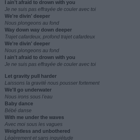
I ain't afraid to drown with you
Je ne suis pas effrayée de couler avec toi
We're divin' deeper
Nous plongeons au fond
Way down way down deeper
Trajet cafardeux, profond trajet cafardeux
We're divin' deeper
Nous plongeons au fond
I ain't afraid to drown with you
Je ne suis pas effrayée de couler avec toi
Let gravity pull harder
Laissons la gravité nous pousser fortement
We'll go underwater
Nous irons sous l'eau
Baby dance
Bébé danse
With me under the waves
Avec moi sous les vagues
Weightless and unbothered
Légèrement et sans inquiétude