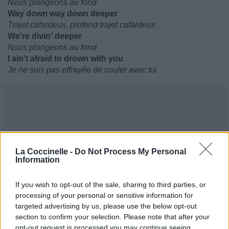
Nous plongeons au fond
Way down way down deeper
Trajet cafardeux, profond trajet cafardeux
We're divin' deeper
Nous plongeons au fond
I ain't afraid to drown with you
Je ne suis pas effrayée de couler avec toi
La Coccinelle -
Do Not Process My Personal
Information
If you wish to opt-out of the sale, sharing to third parties, or
processing of your personal or sensitive information for
targeted advertising by us, please use the below opt-out
section to confirm your selection. Please note that after your
opt-out request is processed you may continue seeing