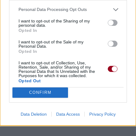
Nino Lucarelli)»
Personal Data Processing Opt Outs
I want to opt-out of the Sharing of my
personal data.
Opted In
Chanson sans vidéo
Chanson sans vidéo
I want to opt-out of the Sale of my
Personal Data.
Opted In
I want to opt-out of Collection, Use,
Retention, Sale, and/or Sharing of my
Personal Data that Is Unrelated with the
Purposes for which it was collected.
Chanson sans vidéo
Opted Out
CONFIRM
Paroles + Traduction
Téléchargement
Vidéos
⇑
Commentaires
Data Deletion
Data Access
Privacy Policy
Dire «merci» pour cette traduction
Corriger une erreur