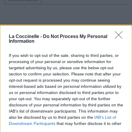
Pour prolonger le plaisir musical :
La Coccinelle -
Do Not Process My Personal
Vous aimez chanter, apprenez la guitare chez
Information
Télécharger légalement les MP3 sur
Télécharger légalement les MP3 ou trouver le CD sur
If you wish to opt-out of the sale, sharing to third parties, or
processing of your personal or sensitive information for
Trouver des vinyles et des CD sur
targeted advertising by us, please use the below opt-out
Trouver un instrument de musique ou une partition au
section to confirm your selection. Please note that after your
meilleur prix sur
opt-out request is processed you may continue seeing
interest-based ads based on personal information utilized by
us or personal information disclosed to third parties prior to
your opt-out. You may separately opt-out of the further
Paroles + Traduction
Téléchargement
Vidéos
⇑
disclosure of your personal information by third parties on the
Commentaires
IAB’s list of downstream participants. This information may
also be disclosed by us to third parties on the
IAB’s List of
Voir la vidéo de «Stay With Me (Ft.
Downstream Participants
that may further disclose it to other
third parties.