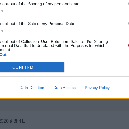
o opt-out of the Sharing of my personal data.
In
o opt-out of the Sale of my Personal Data.
In
o opt-out of Collection, Use, Retention, Sale, and/or Sharing
ersonal Data that Is Unrelated with the Purposes for which it
lected.
Out
CONFIRM
Data Deletion
Data Access
Privacy Policy
2020 à 8h41.