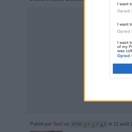
I want t
Opted 
I want t
Opted 
I want t
of my P
was col
Opted 
Publié par
TeaCup
le 12 août 
10706
3
3
5