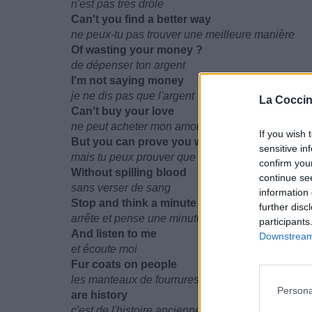
n'est pas très drôle
Can't you find a better way
ne peux-tu pas trouver une meilleure manière
Of wasting your money ?
de dépenser ton argent
I'm not saying money
je ne dis pas que l'argent
La Coccin
Can't buy your love
ne peut acheter mon amour
If you wish 
But you can prove you want me
sensitive in
mais tu peux prouver que tu me veux
confirm you
Without spilling blood
continue se
sans verser de sang
information 
Stop and think a minute baby
further disc
arrête et pense une minute chéri
participants
And listen to me
Downstream 
et écoute moi
Fur coats on people
les manteaux de fourrures sur les personnes
Persona
are history
c'est de l'histoire ancienne