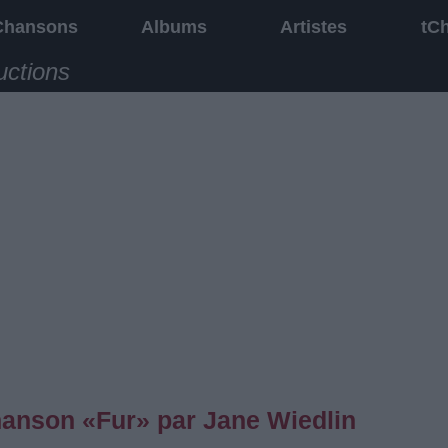
Chansons
Albums
Artistes
tC
uctions
chanson «Fur» par Jane Wiedlin