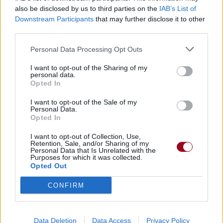
also be disclosed by us to third parties on the
IAB’s List of
Trouver des vinyles et des CD sur
Downstream Participants
that may further disclose it to other
Trouver un instrument de musique ou une partition au
third parties.
meilleur prix sur
Personal Data Processing Opt Outs
I want to opt-out of the Sharing of my
Paroles + Traduction
Téléchargement
Vidéos
⇑
personal data.
Opted In
Commentaires
I want to opt-out of the Sale of my
Voir la vidéo de «Fisher Lass»
Personal Data.
Opted In
I want to opt-out of Collection, Use,
Retention, Sale, and/or Sharing of my
Personal Data that Is Unrelated with the
Purposes for which it was collected.
Opted Out
Concert/Live
CONFIRM
Paroles + Traduction
Téléchargement
Vidéos
⇑
Commentaires
Data Deletion
Data Access
Privacy Policy