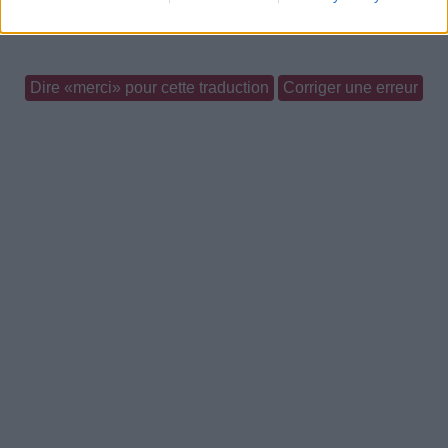
folk
piraterie
Dire «merci» pour cette traduction
Corriger une erreur