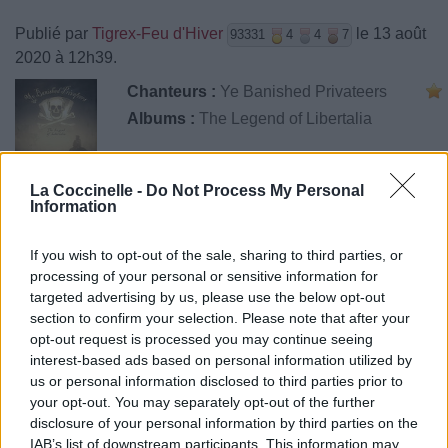
Publié par
Tigrex-Feu d'Hiver
le 13 août
93331
4
4
7
2020 à 12h39.
Chanteurs :
Ye Banished Privateers
Albums :
The Legend of Libertalia
La Coccinelle -
Do Not Process My Personal
Information
Paroles + Traduction
Téléchargement
Vidéos
⇑
Commentaires
If you wish to opt-out of the sale, sharing to third parties, or
processing of your personal or sensitive information for
targeted advertising by us, please use the below opt-out
section to confirm your selection. Please note that after your
opt-out request is processed you may continue seeing
Pour prolonger le plaisir musical :
interest-based ads based on personal information utilized by
us or personal information disclosed to third parties prior to
Vous aimez chanter, apprenez la guitare chez
your opt-out. You may separately opt-out of the further
Télécharger légalement les MP3 sur
disclosure of your personal information by third parties on the
Télécharger légalement les MP3 ou trouver le CD sur
IAB’s list of downstream participants. This information may