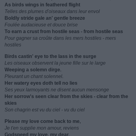
As birds wings in feathered flight
Telles des plumes d'oiseaux dans leur envol
Boldly stride gale an' gentle breeze
Foulée audacieuse et douce brise
To earn a crust from hostile seas - from hostile seas
Pour gagner sa croûte dans les mers hostiles - mers
hostiles
Birds castin' eye to the lass in the surge
Les oiseaux observent la jeune fille sur le large
Weeping a solemn dirge.
Pleurant un chant solennel.
Her watery eyes doth tell no lies
Ses yeux larmoyants ne disent aucun mensonge
Her sorrow's seen clear from the skies - clear from the
skies
Son chagrin est vu du ciel - vu du ciel
Please my love come back to me,
Je t'en supplie mon amour, reviens
Godspeed my love, my dear.