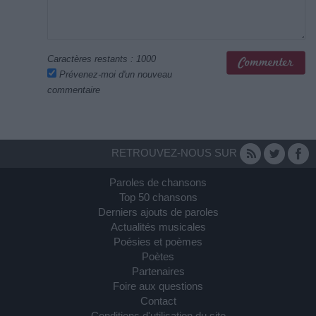
Caractères restants :
1000
Prévenez-moi d'un nouveau
commentaire
RETROUVEZ-NOUS SUR
Paroles de chansons
Top 50 chansons
Derniers ajouts de paroles
Actualités musicales
Poésies et poèmes
Poètes
Partenaires
Foire aux questions
Contact
Conditions d'utilisation du site