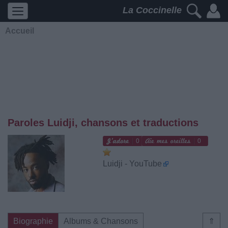
La Coccinelle
Accueil
Paroles Luidji, chansons et traductions
0
0
Luidji - YouTube
Biographie
Albums & Chansons
⇑