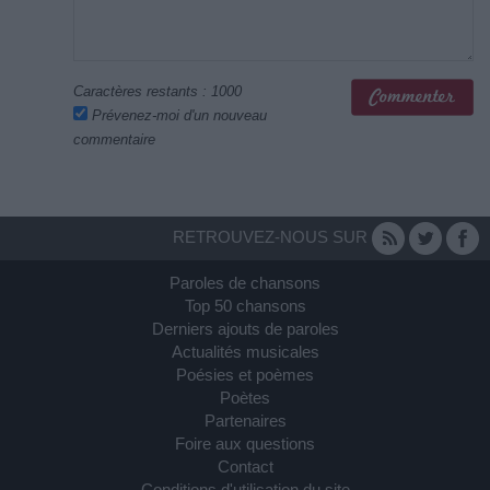
Caractères restants :
1000
Prévenez-moi d'un nouveau
commentaire
RETROUVEZ-NOUS SUR
Paroles de chansons
Top 50 chansons
Derniers ajouts de paroles
Actualités musicales
Poésies et poèmes
Poètes
Partenaires
Foire aux questions
Contact
Conditions d'utilisation du site