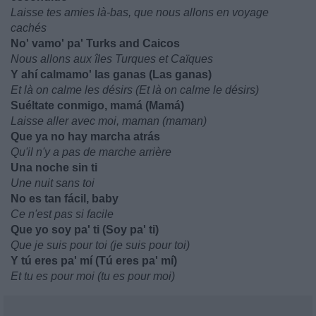
Laisse tes amies là-bas, que nous allons en voyage
cachés
No' vamo' pa' Turks and Caicos
Nous allons aux îles Turques et Caïques
Y ahí calmamo' las ganas (Las ganas)
Et là on calme les désirs (Et là on calme le désirs)
Suéltate conmigo, mamá (Mamá)
Laisse aller avec moi, maman (maman)
Que ya no hay marcha atrás
Qu'il n'y a pas de marche arrière
Una noche sin ti
Une nuit sans toi
No es tan fácil, baby
Ce n'est pas si facile
Que yo soy pa' ti (Soy pa' ti)
Que je suis pour toi (je suis pour toi)
Y tú eres pa' mí (Tú eres pa' mí)
Et tu es pour moi (tu es pour moi)