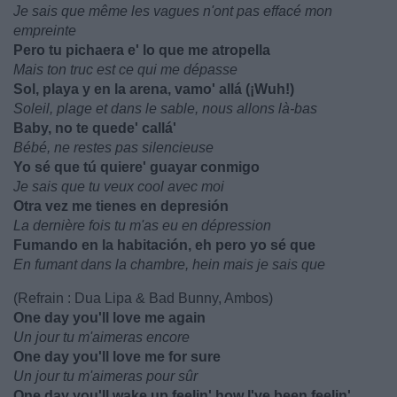
Je sais que même les vagues n'ont pas effacé mon
empreinte
Pero tu pichaera e' lo que me atropella
Mais ton truc est ce qui me dépasse
Sol, playa y en la arena, vamo' allá (¡Wuh!)
Soleil, plage et dans le sable, nous allons là-bas
Baby, no te quede' callá'
Bébé, ne restes pas silencieuse
Yo sé que tú quiere' guayar conmigo
Je sais que tu veux cool avec moi
Otra vez me tienes en depresión
La dernière fois tu m'as eu en dépression
Fumando en la habitación, eh pero yo sé que
En fumant dans la chambre, hein mais je sais que
(Refrain : Dua Lipa & Bad Bunny, Ambos)
One day you'll love me again
Un jour tu m'aimeras encore
One day you'll love me for sure
Un jour tu m'aimeras pour sûr
One day you'll wake up feelin' how I've been feelin'