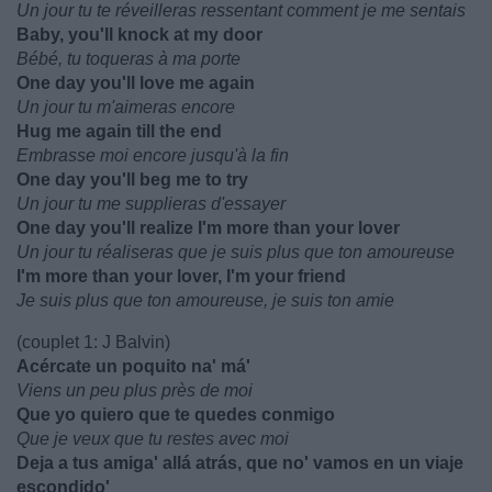
Un jour tu te réveilleras ressentant comment je me sentais
Baby, you'll knock at my door
Bébé, tu toqueras à ma porte
One day you'll love me again
Un jour tu m'aimeras encore
Hug me again till the end
Embrasse moi encore jusqu'à la fin
One day you'll beg me to try
Un jour tu me supplieras d'essayer
One day you'll realize I'm more than your lover
Un jour tu réaliseras que je suis plus que ton amoureuse
I'm more than your lover, I'm your friend
Je suis plus que ton amoureuse, je suis ton amie
(couplet 1: J Balvin)
Acércate un poquito na' má'
Viens un peu plus près de moi
Que yo quiero que te quedes conmigo
Que je veux que tu restes avec moi
Deja a tus amiga' allá atrás, que no' vamos en un viaje
escondido'