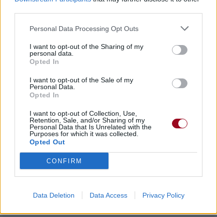
Un jour tu m'aimeras encore
third parties.
One day you'll realize I'm more than your lover
Un jour tu réaliseras que je suis plus que ton amoureuse
Personal Data Processing Opt Outs
I'm more than your lover, I'm your friend
Je suis plus que ton amoureuse, je suis ton amie
I want to opt-out of the Sharing of my
personal data.
J Balvin, man
Opted In
J Balvin, homme
Bad Bunny, baby
I want to opt-out of the Sale of my
Personal Data.
Bad Bunny, bébé
Opted In
Tainy
Tainy
I want to opt-out of Collection, Use,
Latino Gang (Yeah)
Retention, Sale, and/or Sharing of my
Personal Data that Is Unrelated with the
Gang latino (ouais)
Purposes for which it was collected.
La Familia
Opted Out
La famille
CONFIRM
Data Deletion
Data Access
Privacy Policy