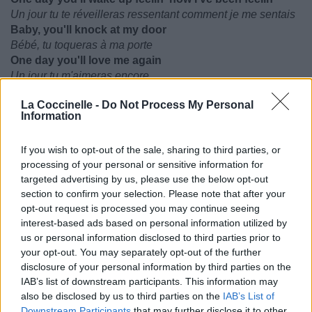
Un jour tu te réveilleras ressentant comment je me sentais
Baby, you'll knock at my door
Bébé, tu toqueras à ma porte
One day you'll love me again
Un jour tu m'aimeras encore
Hug me again till the end
La Coccinelle -
Do Not Process My Personal
Embrasse moi encore jusqu'à la fin
Information
One day you'll beg me to try
Un jour tu me supplieras d'essayer
If you wish to opt-out of the sale, sharing to third parties, or
One day you'll realize I'm more than your lover
processing of your personal or sensitive information for
Un jour tu réaliseras que je suis plus que ton amoureuse
targeted advertising by us, please use the below opt-out
I'm more than your lover, I'm your friend
section to confirm your selection. Please note that after your
Je suis plus que ton amoureuse, je suis ton amie
opt-out request is processed you may continue seeing
One day you'll love me again (¡Wuh!)
interest-based ads based on personal information utilized by
Un jour tu m'aimeras encore
us or personal information disclosed to third parties prior to
your opt-out. You may separately opt-out of the further
(Outro: Dua Lipa, J Balvin & Bad Bunny)
disclosure of your personal information by third parties on the
Baby, eh (Ay-ay-ay-ay-aye)
IAB’s list of downstream participants. This information may
Bébé, eh (Ay-ay-ay-ay-aye)
also be disclosed by us to third parties on the
IAB’s List of
One day you'll love me again
Downstream Participants
that may further disclose it to other