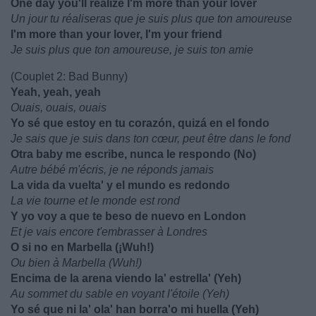
One day you'll realize I'm more than your lover
Un jour tu réaliseras que je suis plus que ton amoureuse
I'm more than your lover, I'm your friend
Je suis plus que ton amoureuse, je suis ton amie
(Couplet 2: Bad Bunny)
Yeah, yeah, yeah
Ouais, ouais, ouais
Yo sé que estoy en tu corazón, quizá en el fondo
Je sais que je suis dans ton cœur, peut être dans le fond
Otra baby me escribe, nunca le respondo (No)
Autre bébé m'écris, je ne réponds jamais
La vida da vuelta' y el mundo es redondo
La vie tourne et le monde est rond
Y yo voy a que te beso de nuevo en London
Et je vais encore t'embrasser à Londres
O si no en Marbella (¡Wuh!)
Ou bien à Marbella (Wuh!)
Encima de la arena viendo la' estrella' (Yeh)
Au sommet du sable en voyant l'étoile (Yeh)
Yo sé que ni la' ola' han borra'o mi huella (Yeh)