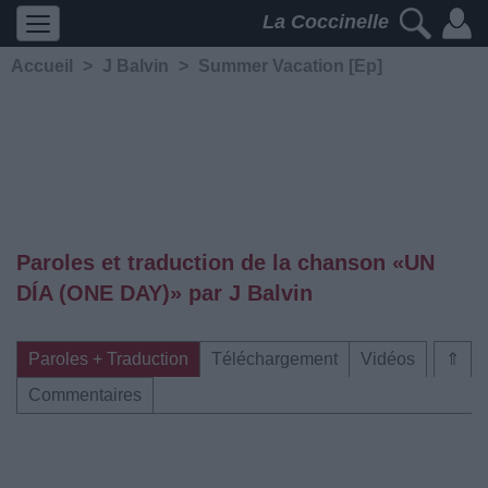
La Coccinelle
Accueil
>
J Balvin
>
Summer Vacation [Ep]
Paroles et traduction de la chanson «UN
DÍA (ONE DAY)» par J Balvin
Paroles + Traduction
Téléchargement
Vidéos
⇑
Commentaires