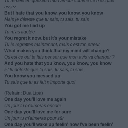
Tu remets en question mon amour comme ce n'est pas
assez
But I hate that you know, you know, you know
Mais je déteste que tu sais, tu sais, tu sais
You got me tied up
Tu m'as ligotée
You regret it now, but it's your mistake
Tu le regrettes maintenant, mais c'est ton erreur
What makes you think that my mind will change?
Qu'est ce qui te fais penser que mon avis va changer ?
And you hate that you know, you know, you know
Et tu déteste que tu sais, tu sais, tu sais
You know you messed up
Tu sais que tu as fait n'importe quoi
(Refrain: Dua Lipa)
One day you'll love me again
Un jour tu m'aimeras encore
One day you'll love me for sure
Un jour tu m'aimeras pour sûr
One day you'll wake up feelin' how I've been feelin'