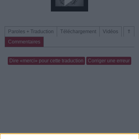
Paroles + Traduction
Téléchargement
Vidéos
⇑
Commentaires
Dire «merci» pour cette traduction
Corriger une erreur