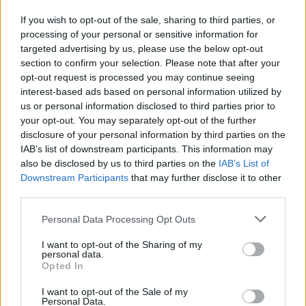
Chanteurs :
Go-Go's
If you wish to opt-out of the sale, sharing to third parties, or
Albums :
Beauty and the Beat
processing of your personal or sensitive information for
targeted advertising by us, please use the below opt-out
section to confirm your selection. Please note that after your
opt-out request is processed you may continue seeing
Paroles + Traduction
Téléchargement
Vidéos
⇑
interest-based ads based on personal information utilized by
us or personal information disclosed to third parties prior to
Commentaires
your opt-out. You may separately opt-out of the further
disclosure of your personal information by third parties on the
IAB’s list of downstream participants. This information may
also be disclosed by us to third parties on the
IAB’s List of
Downstream Participants
that may further disclose it to other
Pour prolonger le plaisir musical :
third parties.
Vous aimez chanter, apprenez la guitare chez
Personal Data Processing Opt Outs
Télécharger légalement les MP3 sur
Télécharger légalement les MP3 ou trouver le CD sur
I want to opt-out of the Sharing of my
personal data.
Opted In
Trouver des vinyles et des CD sur
Trouver un instrument de musique ou une partition au
I want to opt-out of the Sale of my
meilleur prix sur
Personal Data.