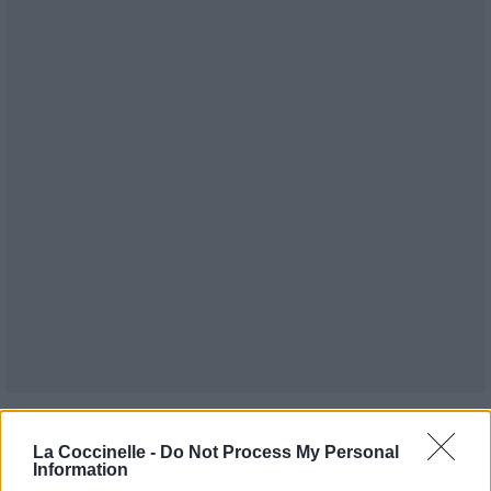
Publié par
TeaCup
le 2 septembre 2020
10706
3
3
5
La Coccinelle -
Do Not Process My Personal
à 8h55.
Information