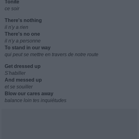
Tonite
ce soir
There's nothing
il n'y a rien
There's no one
il n'y a personne
To stand in our way
qui peut se mettre en travers de notre route
Get dressed up
S'habiller
And messed up
et se souiller
Blow our cares away
balance loin tes inquiétudes