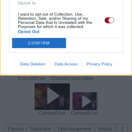
Opted In
I want to opt-out of Collection, Use,
Paroles + Traduction
Téléchargement
Vidéos
⇑
Retention, Sale, and/or Sharing of my
Personal Data that Is Unrelated with the
Commentaires
Purposes for which it was collected.
Opted Out
Voir la vidéo de «Tonite»
CONFIRM
Data Deletion
Data Access
Privacy Policy
Concert/Live
Chanson sans vidéo
Concert/Live
Concert/Live
Paroles + Traduction
Téléchargement
Vidéos
⇑