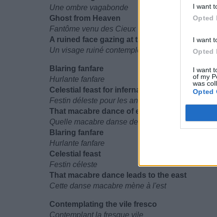
I want t
Une ombre vagabonde
Ghost from Heaven
Opted 
Fantôme venu des Cieux
A ruined face gazing at the magnificent skies
I want t
Un visage ruiné contemple les cieux magnifique
Opted 
Blaring fanfare
I want t
of my P
Hurlante fanfare
was col
Celestial feast for infernal angels
Opted 
Festin déleste pour les anges infernaux
That macabre dance of euphoric figures
Quelle macabre danse de figures euphoriques
Blaring fanfare
Hurlante fanfare
Celestial feast
Festin céleste
That macabre dance leads to the east
Cette danse macabre mène à l'est
Contemplating the vile fresco
Contemplant la fresque vile