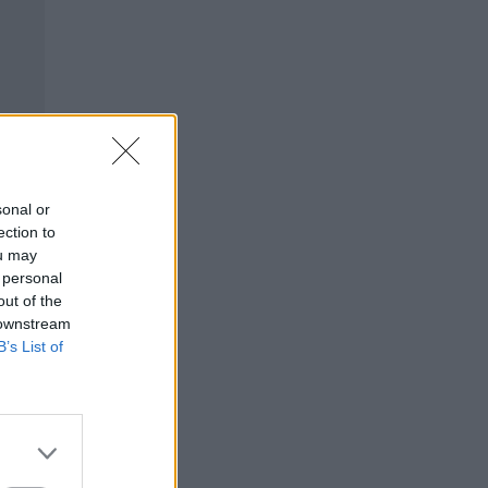
sonal or
ection to
ou may
 personal
out of the
 downstream
B’s List of