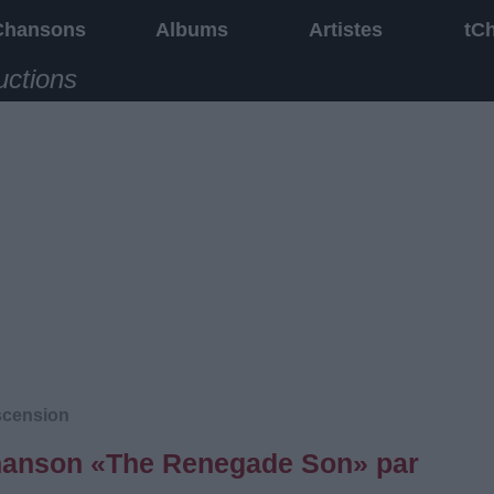
Chansons
Albums
Artistes
tC
uctions
cension
 chanson «The Renegade Son» par