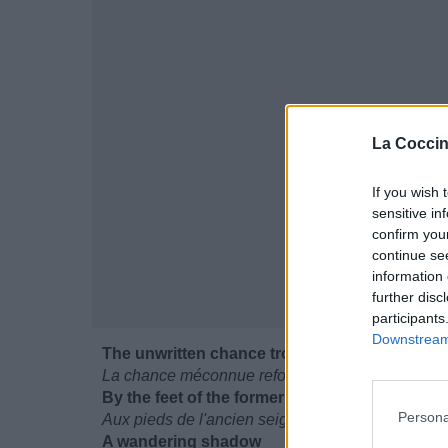
La Coccin
If you wish 
sensitive in
confirm you
continue se
information 
further disc
participants
Downstream 
The unwritten chance trodden
La chance méconnue refoulée
By the feet of the former lord
Persona
Aux pieds de l'ancien seigneur
A wandering shadow