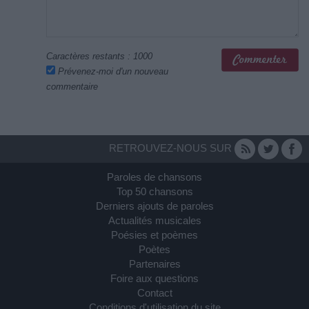
Caractères restants :
1000
Prévenez-moi d'un nouveau
commentaire
RETROUVEZ-NOUS SUR
Paroles de chansons
Top 50 chansons
Derniers ajouts de paroles
Actualités musicales
Poésies et poèmes
Poètes
Partenaires
Foire aux questions
Contact
Conditions d'utilisation du site