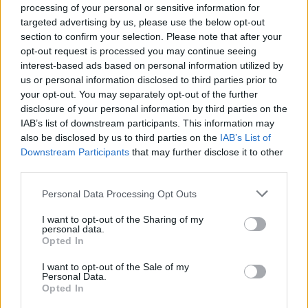
Trouver un instrument de musique ou une partition au
processing of your personal or sensitive information for
meilleur prix sur
targeted advertising by us, please use the below opt-out
section to confirm your selection. Please note that after your
opt-out request is processed you may continue seeing
Paroles
Téléchargement
Vidéos
⇑
interest-based ads based on personal information utilized by
us or personal information disclosed to third parties prior to
Commentaires
your opt-out. You may separately opt-out of the further
disclosure of your personal information by third parties on the
Voir la vidéo de «Romina»
IAB’s list of downstream participants. This information may
also be disclosed by us to third parties on the
IAB’s List of
Downstream Participants
that may further disclose it to other
third parties.
Personal Data Processing Opt Outs
Chanson sans vidéo
I want to opt-out of the Sharing of my
personal data.
Opted In
Paroles
Téléchargement
Vidéos
⇑
I want to opt-out of the Sale of my
Commentaires
Personal Data.
Opted In