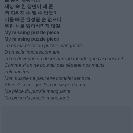
세상 속 한 장면이 돼 준
꽉 끼워진 손 뺄 수 없듯이
너를 빼곤 완성될 순 없으니
우린 서롤 잃어버리지 않길
My missing puzzle piece
My missing puzzle piece
Tu es ma pièce du puzzle manquante
D'un éclat impressionnant
Tu es devenue un décor dans le monde que j'ai construit
Comme si on ne pouvait pas séparer nos mains
entrelacées
Mon puzzle ne peut être complet sans toi
Alors j'espère que l'on ne se perdra pas
Ma pièce du puzzle manquante
Ma pièce du puzzle manquante