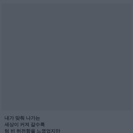
내가 맞춰 나가는
세상이 커져 갈수록
텅 빈 허전함을 느꼈었지만