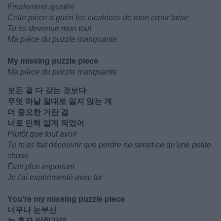
Finalement ajustée
Cette pièce a guéri les cicatrices de mon cœur brisé
Tu es devenue mon tout
Ma pièce du puzzle manquante
My missing puzzle piece
Ma pièce du puzzle manquante
모든 걸 다 갖는 것보다
무엇 하날 절대로 잃지 않는 게
더 중요한 거란 걸
너로 인해 알게 되었어
Plutôt que tout avoir
Tu m'as fait découvrir que perdre ne serait-ce qu'une petite
chose
Était plus important
Je l'ai expérimenté avec toi
You’re my missing puzzle piece
너무나 눈부신
늘 혼자 맞춰가던