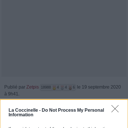
Publié par
Zetpis
le 19 septembre 2020
18988
4
4
6
à 9h41.
Chanteurs :
NCT DREAM
La Coccinelle -
Do Not Process My Personal
Albums :
Reload
Information