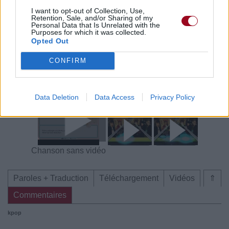
I want to opt-out of Collection, Use,
Retention, Sale, and/or Sharing of my
Voir la vidéo de «Puzzle Piece»
Personal Data that Is Unrelated with the
Purposes for which it was collected.
Opted Out
CONFIRM
Chanson sans vidéo
Chanson sans vidéo
Data Deletion
Data Access
Privacy Policy
Chanson sans vidéo
Paroles + Traduction
Téléchargement
Vidéos
⇑
Commentaires
kpop