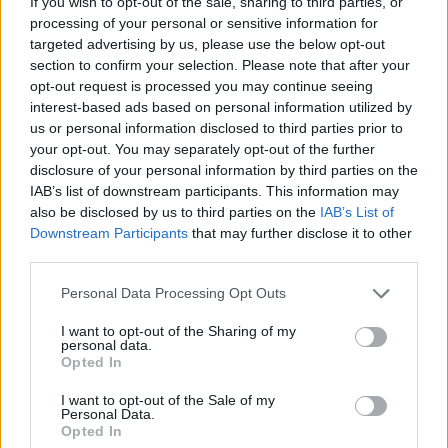
If you wish to opt-out of the sale, sharing to third parties, or
processing of your personal or sensitive information for
Paroles + Traduction
Téléchargement
Vidéos
⇑
targeted advertising by us, please use the below opt-out
section to confirm your selection. Please note that after your
Commentaires
opt-out request is processed you may continue seeing
interest-based ads based on personal information utilized by
us or personal information disclosed to third parties prior to
your opt-out. You may separately opt-out of the further
disclosure of your personal information by third parties on the
Pour prolonger le plaisir musical :
IAB’s list of downstream participants. This information may
also be disclosed by us to third parties on the
IAB’s List of
Vous aimez chanter, apprenez la guitare chez
Downstream Participants
that may further disclose it to other
Télécharger légalement les MP3 sur
third parties.
Télécharger légalement les MP3 ou trouver le CD sur
Personal Data Processing Opt Outs
Trouver des vinyles et des CD sur
Trouver un instrument de musique ou une partition au
I want to opt-out of the Sharing of my
personal data.
meilleur prix sur
Opted In
I want to opt-out of the Sale of my
Paroles + Traduction
Téléchargement
Vidéos
⇑
Personal Data.
Opted In
Commentaires