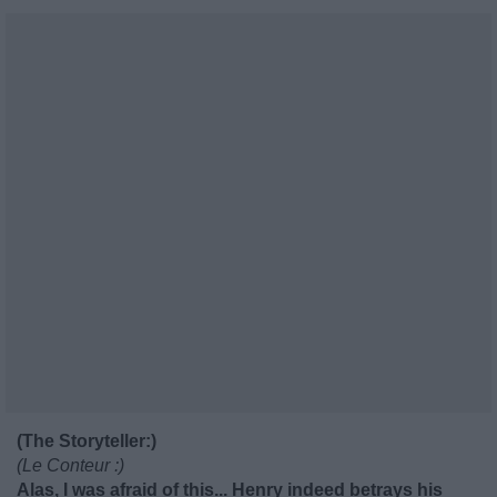
(The Storyteller:)
(Le Conteur :)
Alas, I was afraid of this... Henry indeed betrays his