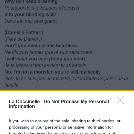
Why do I keep crashing
Pourquoi dois-je toujours m'écraser
Into your blinding wall!
Dans ton mur aveuglant !
(Daniel's Father:)
(Père de Daniel :)
Don't you ever call me heartless
Ne dis plus jamais que je suis sans coeur
I will leave you everything you need
Je te laisserai tout ce dont tu as besoin
No, I'm not a monster, you're still my family
Non, je ne suis pas un monstre, tu fais toujours partie de la
famille
(Servants:)
La Coccinelle -
Do Not Process My Personal
(Serviteurs :)
Information
Get out!
Va-t'en !
If you wish to opt-out of the sale, sharing to third parties, or
Now!
processing of your personal or sensitive information for
Maintenant !
targeted advertising by us, please use the below opt-out