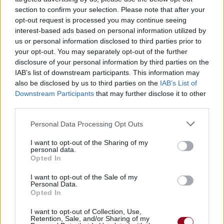
section to confirm your selection. Please note that after your
(Daniel's Father:)
opt-out request is processed you may continue seeing
(Père de Daniel :)
interest-based ads based on personal information utilized by
You disobey my rules, you don't care at all
us or personal information disclosed to third parties prior to
Tu désobéis à mes règles, tu t'en fous de tout
your opt-out. You may separately opt-out of the further
You don't give a damn about protocol
disclosure of your personal information by third parties on the
Tu t'en fous du protocole
IAB’s list of downstream participants. This information may
You don't belong here, get out of our lives
also be disclosed by us to third parties on the
IAB’s List of
Tu n'as plus rien à faire ici, disparais de nos vies
Downstream Participants
that may further disclose it to other
third parties.
(Servants:)
(Serviteurs :)
Personal Data Processing Opt Outs
Pack your bags 'n get out!
Prends tes bagages et va-t'en !
I want to opt-out of the Sharing of my
personal data.
Now!
Opted In
Maintenant !
I want to opt-out of the Sale of my
(Daniel's Father:)
Personal Data.
(Père de Daniel :)
Opted In
We don't mix with the staff, we keep to our own
I want to opt-out of Collection, Use,
Nous ne nous mêlons pas avec les autres, nous devons
Retention, Sale, and/or Sharing of my