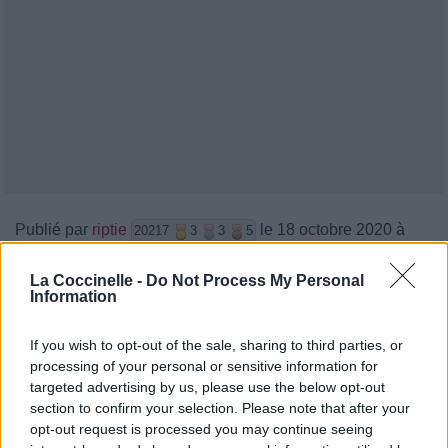
Publié par
riptie
le 18 octobre 2020 à
20217
3
3
5
6h55.
La Coccinelle -
Do Not Process My Personal
Chanteurs :
Lana Del Rey
Information
Albums :
Chemtrails Over the Country
Club
If you wish to opt-out of the sale, sharing to third parties, or
processing of your personal or sensitive information for
targeted advertising by us, please use the below opt-out
section to confirm your selection. Please note that after your
Paroles + Traduction
Téléchargement
Vidéos
⇑
opt-out request is processed you may continue seeing
Commentaires