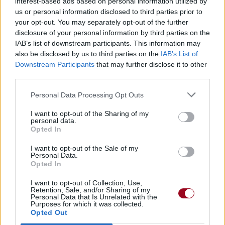
interest-based ads based on personal information utilized by
us or personal information disclosed to third parties prior to
your opt-out. You may separately opt-out of the further
disclosure of your personal information by third parties on the
IAB’s list of downstream participants. This information may
Pour prolonger le plaisir musical :
also be disclosed by us to third parties on the
IAB’s List of
Downstream Participants
that may further disclose it to other
Vous aimez chanter, apprenez la guitare chez
third parties.
Télécharger légalement les MP3 sur
Télécharger légalement les MP3 ou trouver le CD sur
Personal Data Processing Opt Outs
Trouver des vinyles et des CD sur
I want to opt-out of the Sharing of my
personal data.
Trouver un instrument de musique ou une partition au
Opted In
meilleur prix sur
I want to opt-out of the Sale of my
Personal Data.
Opted In
Paroles + Traduction
Téléchargement
Vidéos
⇑
I want to opt-out of Collection, Use,
Commentaires
Retention, Sale, and/or Sharing of my
Personal Data that Is Unrelated with the
Purposes for which it was collected.
Voir la vidéo de «Let Me Love You
Opted Out