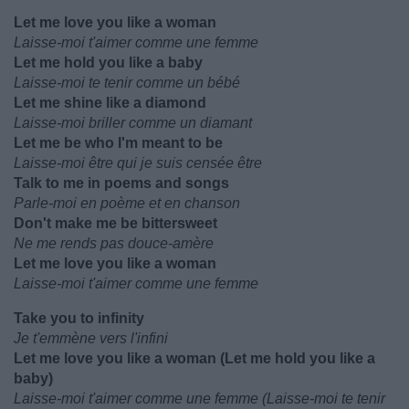
Let me love you like a woman
Laisse-moi t'aimer comme une femme
Let me hold you like a baby
Laisse-moi te tenir comme un bébé
Let me shine like a diamond
Laisse-moi briller comme un diamant
Let me be who I'm meant to be
Laisse-moi être qui je suis censée être
Talk to me in poems and songs
Parle-moi en poème et en chanson
Don't make me be bittersweet
Ne me rends pas douce-amère
Let me love you like a woman
Laisse-moi t'aimer comme une femme
Take you to infinity
Je t'emmène vers l'infini
Let me love you like a woman (Let me hold you like a
baby)
Laisse-moi t'aimer comme une femme (Laisse-moi te tenir