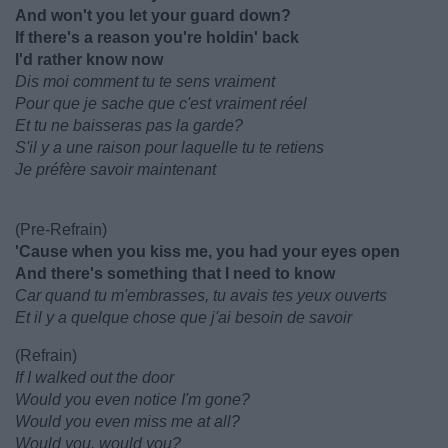
And won't you let your guard down?
If there's a reason you're holdin' back
I'd rather know now
Dis moi comment tu te sens vraiment
Pour que je sache que c'est vraiment réel
Et tu ne baisseras pas la garde?
S'il y a une raison pour laquelle tu te retiens
Je préfère savoir maintenant
(Pre-Refrain)
'Cause when you kiss me, you had your eyes open
And there's something that I need to know
Car quand tu m'embrasses, tu avais tes yeux ouverts
Et il y a quelque chose que j'ai besoin de savoir
(Refrain)
If I walked out the door
Would you even notice I'm gone?
Would you even miss me at all?
Would you, would you?