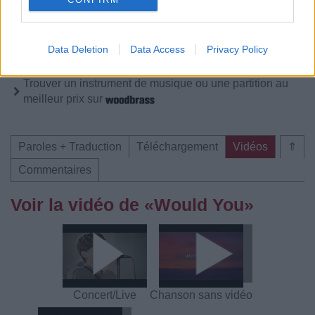
Vous aimez chanter, apprenez la guitare chez
Télécharger légalement les MP3 sur
Télécharger légalement les MP3 ou trouver le CD sur
Data Deletion
Data Access
Privacy Policy
Trouver des vinyles et des CD sur
Trouver un instrument de musique ou une partition au
meilleur prix sur
Paroles + Traduction
Téléchargement
Vidéos
⇑
Commentaires
Voir la vidéo de «Would You»
Concert/Live
Chanson sans vidéo