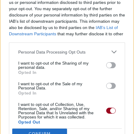
us or personal information disclosed to third parties prior to
your opt-out. You may separately opt-out of the further
disclosure of your personal information by third parties on the
IAB’s list of downstream participants. This information may
also be disclosed by us to third parties on the
IAB’s List of
Publié par
Loufox
le 18 octobre 2020 à
8605
3
3
5
Downstream Participants
that may further disclose it to other
6h59.
third parties.
Chanteurs :
The Vamps
Personal Data Processing Opt Outs
Albums :
Cherry Blossom
I want to opt-out of the Sharing of my
personal data.
Opted In
I want to opt-out of the Sale of my
Paroles + Traduction
Téléchargement
Vidéos
⇑
Personal Data.
Opted In
Commentaires
I want to opt-out of Collection, Use,
Retention, Sale, and/or Sharing of my
Personal Data that Is Unrelated with the
Purposes for which it was collected.
Opted Out
Pour prolonger le plaisir musical :
CONFIRM