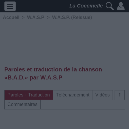
La Coccinelle
Accueil
>
W.A.S.P
>
W.A.S.P. (Reissue)
Paroles et traduction de la chanson
«B.A.D.» par W.A.S.P
Paroles + Traduction
Téléchargement
Vidéos
⇑
Commentaires