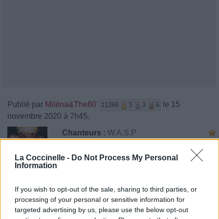
Publié par
Miléna&The80'
le 15
11269
3
3
6
novembre 2020 à 7h45.
Chanteurs :
W.A.S.P
Albums :
W.A.S.P. (Reissue)
La Coccinelle -
Do Not Process My Personal
Information
If you wish to opt-out of the sale, sharing to third parties, or
Paroles + Traduction
Téléchargement
Vidéos
⇑
processing of your personal or sensitive information for
targeted advertising by us, please use the below opt-out
Commentaires