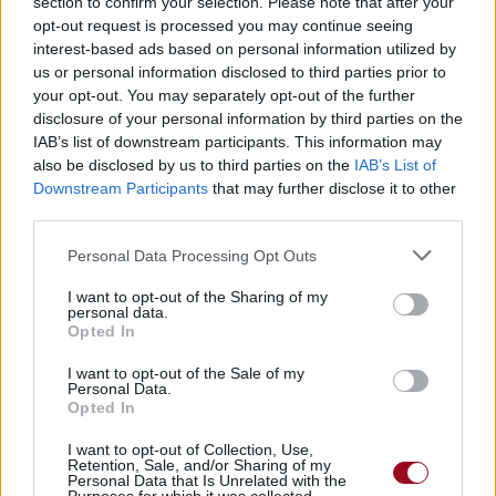
section to confirm your selection. Please note that after your
opt-out request is processed you may continue seeing
interest-based ads based on personal information utilized by
us or personal information disclosed to third parties prior to
Pour prolonger le plaisir musical :
your opt-out. You may separately opt-out of the further
disclosure of your personal information by third parties on the
Vous aimez chanter, apprenez la guitare chez
IAB’s list of downstream participants. This information may
Télécharger légalement les MP3 sur
also be disclosed by us to third parties on the
IAB’s List of
Télécharger légalement les MP3 ou trouver le CD sur
Downstream Participants
that may further disclose it to other
third parties.
Trouver des vinyles et des CD sur
Personal Data Processing Opt Outs
Trouver un instrument de musique ou une partition au
meilleur prix sur
I want to opt-out of the Sharing of my
personal data.
Opted In
Paroles + Traduction
Téléchargement
Vidéos
⇑
I want to opt-out of the Sale of my
Personal Data.
Commentaires
Opted In
Voir la vidéo de «B.A.D.»
I want to opt-out of Collection, Use,
Retention, Sale, and/or Sharing of my
Personal Data that Is Unrelated with the