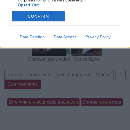
Purposes for which it was collected.
Opted Out
CONFIRM
Concert/Live
Data Deletion
Data Access
Privacy Policy
Chanson sans vidéo
Concert/Live
Paroles + Traduction
Téléchargement
Vidéos
⇑
Commentaires
Dire «merci» pour cette traduction
Corriger une erreur