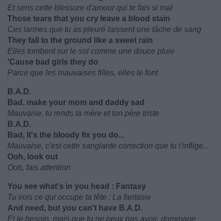
Et sens cette blessure d'amour qui te fais si mal
Those tears that you cry leave a blood stain
Ces larmes que tu as pleuré laissent une tâche de sang
They fall to the ground like a sweet rain
Elles tombent sur le sol comme une douce pluie
'Cause bad girls they do
Parce que les mauvaises filles, elles le font
B.A.D.
Bad, make your mom and daddy sad
Mauvaise, tu rends ta mère et ton père triste
B.A.D.
Bad, It's the bloody fix you do...
Mauvaise, c'est cette sanglante correction que tu t'inflige...
Ooh, look out
Ooh, fais attention
You see what's in you head : Fantasy
Tu vois ce qui occupe ta tête : La fantasie
And need, but you can't have B.A.D.
Et le besoin, mais que tu ne peux pas avoir, dommage