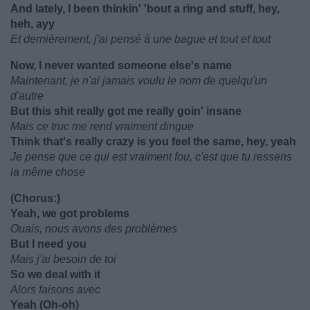
And lately, I been thinkin' 'bout a ring and stuff, hey,
heh, ayy
Et dernièrement, j'ai pensé à une bague et tout et tout
Now, I never wanted someone else's name
Maintenant, je n'ai jamais voulu le nom de quelqu'un
d'autre
But this shit really got me really goin' insane
Mais ce truc me rend vraiment dingue
Think that's really crazy is you feel the same, hey, yeah
Je pense que ce qui est vraiment fou, c'est que tu ressens
la même chose
(Chorus:)
Yeah, we got problems
Ouais, nous avons des problèmes
But I need you
Mais j'ai besoin de toi
So we deal with it
Alors faisons avec
Yeah (Oh-oh)