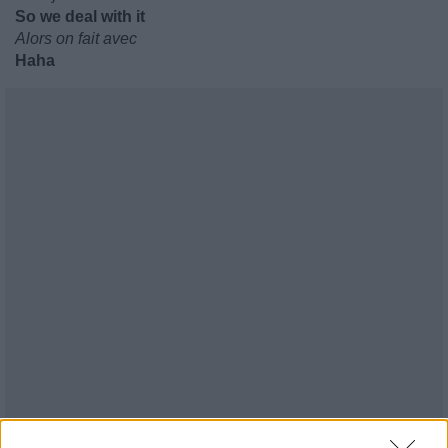
So we deal with it
Alors on fait avec
Haha