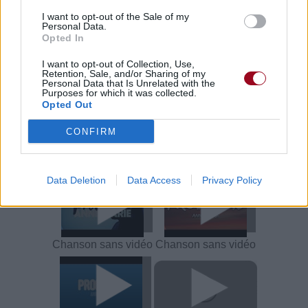
I want to opt-out of the Sale of my
Trouver des vinyles et des CD sur
Personal Data.
Trouver un instrument de musique ou une partition au
Opted In
meilleur prix sur
I want to opt-out of Collection, Use,
Retention, Sale, and/or Sharing of my
Personal Data that Is Unrelated with the
Purposes for which it was collected.
Paroles + Traduction
Téléchargement
Vidéos
⇑
Opted Out
Commentaires
CONFIRM
Voir la vidéo de «Problems»
Data Deletion
Data Access
Privacy Policy
Chanson sans vidéo
Chanson sans vidéo