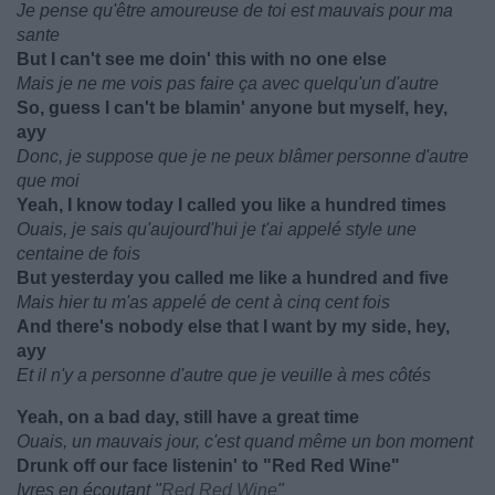
Je pense qu'être amoureuse de toi est mauvais pour ma
sante
But I can't see me doin' this with no one else
Mais je ne me vois pas faire ça avec quelqu'un d'autre
So, guess I can't be blamin' anyone but myself, hey,
ayy
Donc, je suppose que je ne peux blâmer personne d'autre
que moi
Yeah, I know today I called you like a hundred times
Ouais, je sais qu'aujourd'hui je t'ai appelé style une
centaine de fois
But yesterday you called me like a hundred and five
Mais hier tu m'as appelé de cent à cinq cent fois
And there's nobody else that I want by my side, hey,
ayy
Et il n'y a personne d'autre que je veuille à mes côtés
Yeah, on a bad day, still have a great time
Ouais, un mauvais jour, c'est quand même un bon moment
Drunk off our face listenin' to "Red Red Wine"
Ivres en écoutant "
Red Red Wine
"