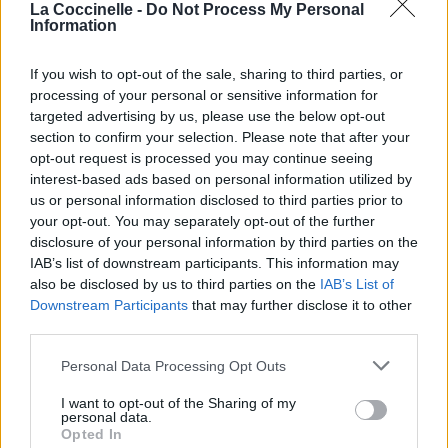
La Coccinelle -
Do Not Process My Personal
Information
Publié par
Visa
le 16 novembre
247834
5
5
7
2020 à 10h27.
If you wish to opt-out of the sale, sharing to third parties, or
Chanteurs :
Anne-Marie
processing of your personal or sensitive information for
targeted advertising by us, please use the below opt-out
Albums :
Problems [Single]
section to confirm your selection. Please note that after your
opt-out request is processed you may continue seeing
interest-based ads based on personal information utilized by
us or personal information disclosed to third parties prior to
Paroles + Traduction
Téléchargement
Vidéos
⇑
your opt-out. You may separately opt-out of the further
disclosure of your personal information by third parties on the
Commentaires
IAB’s list of downstream participants. This information may
also be disclosed by us to third parties on the
IAB’s List of
Downstream Participants
that may further disclose it to other
third parties.
Pour prolonger le plaisir musical :
Personal Data Processing Opt Outs
Vous aimez chanter, apprenez la guitare chez
I want to opt-out of the Sharing of my
Télécharger légalement les MP3 sur
personal data.
Opted In
Télécharger légalement les MP3 ou trouver le CD sur