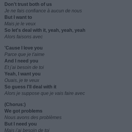
Don't trust both of us
Je ne fais confiance à aucun de nous
But I want to
Mais je le veux
So let's deal with it, yeah, yeah, yeah
Alors faisons avec
'Cause I love you
Parce que je t'aime
And I need you
Et j'ai besoin de toi
Yeah, I want you
Ouais, je te veux
So guess I'll deal with it
Alors je suppose que je vais faire avec
(Chorus:)
We got problems
Nous avons des problèmes
But I need you
Mais j'ai besoin de toi