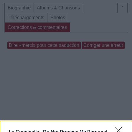
Biographie
Albums & Chansons
⇑
Téléchargements
Photos
Corrections & commentaires
Dire «merci» pour cette traduction
Corriger une erreur
La Coccinelle -
Do Not Process My Personal