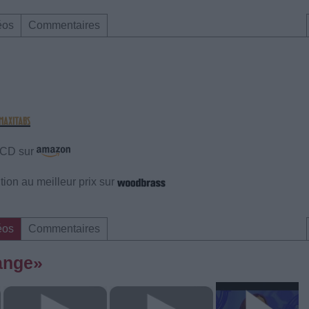
éos
Commentaires
e CD sur
ion au meilleur prix sur
éos
Commentaires
ange»