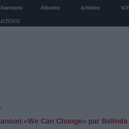
Chansons
Albums
Artistes
tC
uctions
h
 chanson «We Can Change» par Belinda