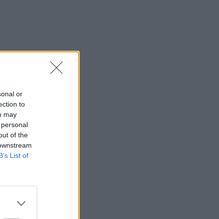
sonal or
ection to
ou may
 personal
out of the
 downstream
B’s List of