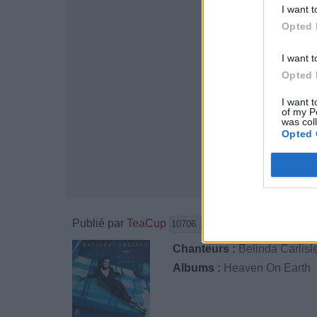
I want t
Opted 
I want t
Opted 
I want t
of my P
was col
Opted 
Publié par
TeaCup
le 3 décem
10706
3
3
5
Chanteurs :
Belinda Carlisl
Albums :
Heaven On Earth