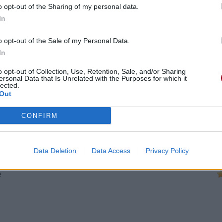
o opt-out of the Sharing of my personal data.
In
o opt-out of the Sale of my Personal Data.
In
o opt-out of Collection, Use, Retention, Sale, and/or Sharing
ersonal Data that Is Unrelated with the Purposes for which it
lected.
Out
CONFIRM
Data Deletion
Data Access
Privacy Policy
bre 2020 à 9h19.
e