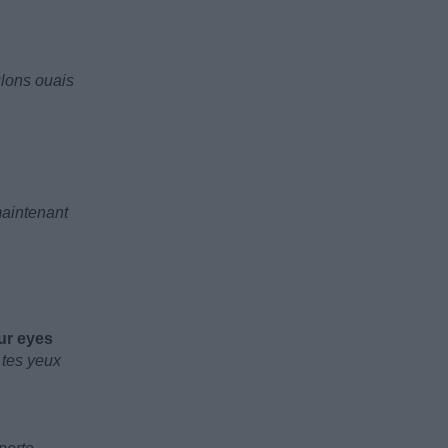
lons ouais
aintenant
our eyes
 tes yeux