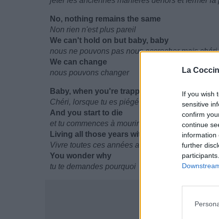
jeter les anciennes manières dehors et fermer la 
No, nothing remains the same
Non rien n'est plus pareil
We can't hold on but baby, baby
nous ne pouvons pas nous accrocher mais chéri,
We can change
La Coccin
nous pouvons changer
Baby, when you're trapped something snaps
If you wish 
Chéri, lorsque tu es piégé quelque chose claque
sensitive in
And you start to die
confirm you
et tu commences à mourir
continue se
Living all those years with our fears and
information 
Vivre toutes ces années avec nos peurs et
further disc
You wonder why
participants
Downstream 
tu te demandes pourquoi
Persona