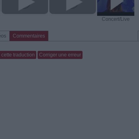
Concert/Live
éos
Commentaires
cette traduction
Corriger une erreur