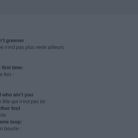
n't greener
be n'est pas plus verte ailleurs
first time:
 fois :
l who ain't you
ille qui n'est pas toi
ther fool
ile
same loop:
n boucle :