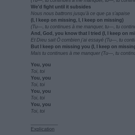
(Tu—, tu continues à me manquer, tu—, tu conti
We'd fight until it subsides
Nous nous battrons jusqu'à ce que ça s'apaise
(I, I keep on missing, I, I keep on missing)
(Tu—, tu continues à me manquer, tu—, tu conti
And, God, you know that I tried (I, I keep on m
Et Dieu sait Ô combien j'ai essayé (Tu—, tu con
But I keep on missing you (I, I keep on missin
Mais tu continues à me manquer (Tu—, tu conti
You, you
Toi, toi
You, you
Toi, toi
You, you
Toi, toi
You, you
Toi, toi
__________
Explication