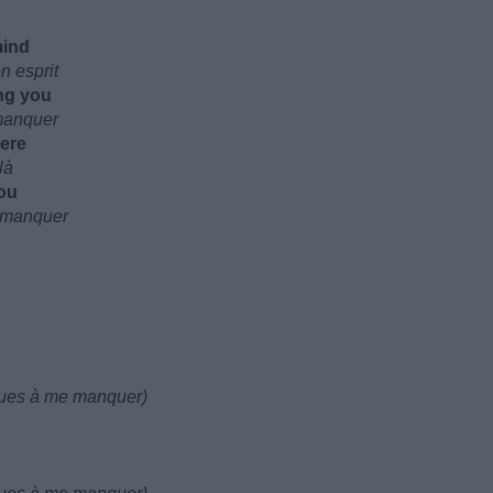
mind
n esprit
ng you
manquer
here
là
ou
e manquer
nues à me manquer)