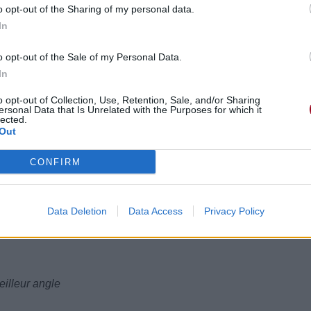
o opt-out of the Sharing of my personal data.
In
s)
o opt-out of the Sale of my Personal Data.
lders
In
ur mes épaules
o opt-out of Collection, Use, Retention, Sale, and/or Sharing
ersonal Data that Is Unrelated with the Purposes for which it
lected.
Out
CONFIRM
oi
Data Deletion
Data Access
Privacy Policy
eilleur angle