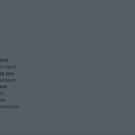
mind
n esprit
ng you
manquer
here
là
ou
e manquer