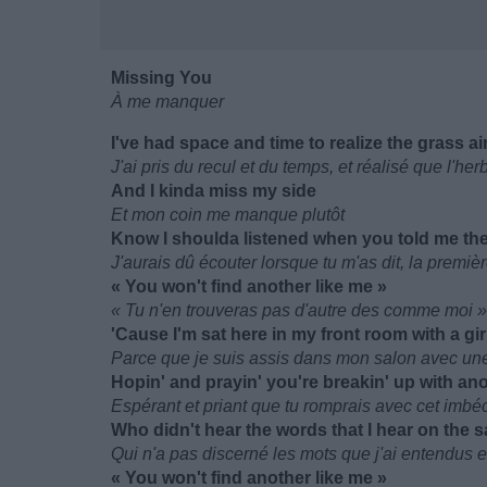
Missing You
À me manquer
I've had space and time to realize the grass ai
J'ai pris du recul et du temps, et réalisé que l'her
And I kinda miss my side
Et mon coin me manque plutôt
Know I shoulda listened when you told me the 
J'aurais dû écouter lorsque tu m'as dit, la première
« You won't find another like me »
« Tu n'en trouveras pas d'autre des comme moi »
'Cause I'm sat here in my front room with a gir
Parce que je suis assis dans mon salon avec une f
Hopin' and prayin' you're breakin' up with ano
Espérant et priant que tu romprais avec cet imbéc
Who didn't hear the words that I hear on the 
Qui n'a pas discerné les mots que j'ai entendus e
« You won't find another like me »