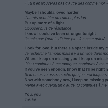
« Tu n'en trouveras pas d'autre des comme moi »
Maybe I shoulda loved harder
J'aurais peut-être dû t'aimer plus fort
Put up more of a fight
Opposer plus de résistance
I know I could've been stronger tonight
Je sais que j'aurais dû être plus fort cette nuit-là
I look for love, but there's a space inside my 
Je recherche l'amour, mais il y a un vide dans mo
Where I keep on missing you, I keep on missi
Où tu continues à me manquer, continues à me 
If you've seen enough, know that I'll be right 
Si tu en as vu assez, sache que je serai toujours 
Now with somebody new, I keep on missing y
Même avec quelqu'un d'autre, tu continues à m
You, you
Toi, toi