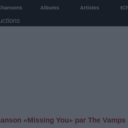
Chansons
Albums
Artistes
tC
uctions
 chanson «Missing You» par The Vamps