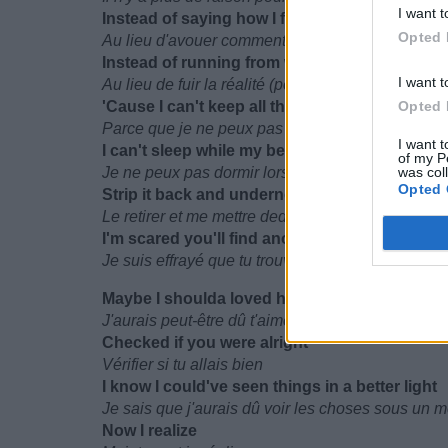
I want t
Instead of saying how I feel (I feel)
Opted 
Au lieu d'avouer comment je me sens (je me sen
Instead of running from what's real (Why)
I want t
Au lieu de fuir la réalité (pourquoi)
'Cause I can't keep all this weight on my shou
Opted 
Parce que je ne peux pas porter tout ce poids s
I want t
I can't sleep while my bed's getting colder
of my P
Je ne peux pas dormir lorsque mon lit est gelé
was col
Opted 
Strip it back and underneath, I know
Le retirer et me mettre dedans, je sais
I'm scared you'll find another like me
Je suis effrayé que tu trouves un autre comme m
Maybe I shoulda loved harder
J'aurais peut-être dû t'aimer plus fort
Checked if you were alright
Vérifier si tu allais bien
I know I could've seen things in a better light
Je sais que j'aurais dû voir les choses sous un m
Now I realize