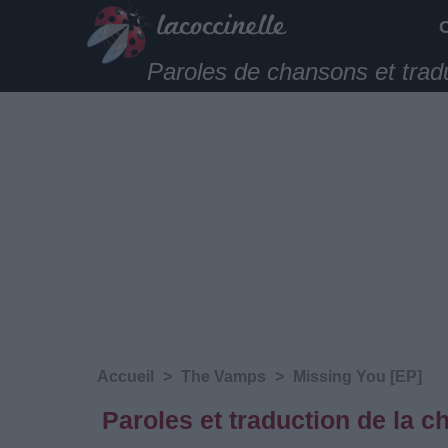
Paroles de chansons et trad
Accueil
>
The Vamps
>
Missing You [EP]
Paroles et traduction de la