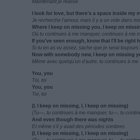
Maintenant je réalise
I look for love, but there's a space inside my 
Je recherche l'amour, mais il y a un vide dans mo
Where I keep on missing you, I keep on missi
Où tu continues à me manquer, continues à me 
If you've seen enough, know that I'll be right 
Si tu en as vu assez, sache que je serai toujours 
Now with somebody new, I keep on missing y
Même avec quelqu'un d'autre, tu continues à m
You, you
Toi, toi
You, you
Toi, toi
(I, I keep on missing, I, I keep on missing)
(Tu—, tu continues à me manquer, tu—, tu conti
And even though there was nights
Et même s'il y avait des périodes sombres
(I, I keep on missing, I, I keep on missing)