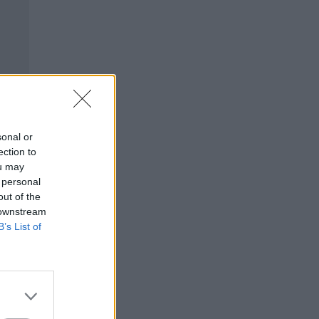
sonal or
ection to
ou may
 personal
out of the
 downstream
B’s List of