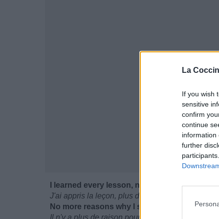
La Coccin
If you wish 
sensitive in
confirm you
continue se
information 
further disc
participants
Downstream 
I learned every lesson, no more guessing
J'ai appris la leçon, plus de devinettes
Persona
No more reasons why I should be reminiscin
Il n'y a plus de raison pour que je me souvienne