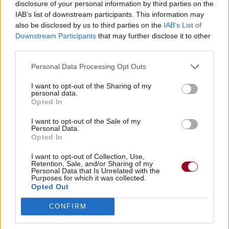
disclosure of your personal information by third parties on the
IAB’s list of downstream participants. This information may
also be disclosed by us to third parties on the
IAB’s List of
Downstream Participants
that may further disclose it to other
Pour prolonger le plaisir musical :
third parties.
Vous aimez chanter, apprenez la guitare chez
Personal Data Processing Opt Outs
Télécharger légalement les MP3 sur
Télécharger légalement les MP3 ou trouver le CD sur
I want to opt-out of the Sharing of my
personal data.
Trouver des vinyles et des CD sur
Opted In
Trouver un instrument de musique ou une partition au
I want to opt-out of the Sale of my
meilleur prix sur
Personal Data.
Opted In
I want to opt-out of Collection, Use,
Paroles + Traduction
Téléchargement
Vidéos
⇑
Retention, Sale, and/or Sharing of my
Personal Data that Is Unrelated with the
Commentaires
Purposes for which it was collected.
Opted Out
Voir la vidéo de «24 Hours»
CONFIRM