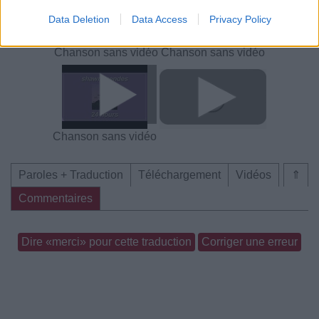
Data Deletion
Data Access
Privacy Policy
Chanson sans vidéo
Chanson sans vidéo
Chanson sans vidéo
Paroles + Traduction
Téléchargement
Vidéos
⇑
Commentaires
Dire «merci» pour cette traduction
Corriger une erreur