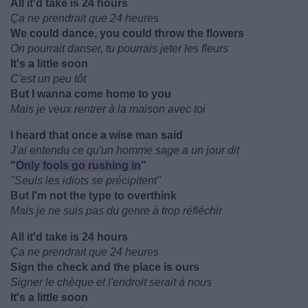
All it'd take is 24 hours
Ça ne prendrait que 24 heures
We could dance, you could throw the flowers
On pourrait danser, tu pourrais jeter les fleurs
It's a little soon
C'est un peu tôt
But I wanna come home to you
Mais je veux rentrer à la maison avec toi
I heard that once a wise man said
J'ai entendu ce qu'un homme sage a un jour dit
"
Only fools go rushing in
"
"Seuls les idiots se précipitent"
But I'm not the type to overthink
Mais je ne suis pas du genre à trop réfléchir
All it'd take is 24 hours
Ça ne prendrait que 24 heures
Sign the check and the place is ours
Signer le chèque et l'endroit serait à nous
It's a little soon