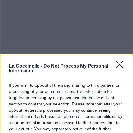
Publié par
riptie
le 5 décembre 2020 à
20217
3
3
5
La Coccinelle -
Do Not Process My Personal
8h55.
Information
Chanteurs :
Shawn Mendes
Albums :
Wonder
If you wish to opt-out of the sale, sharing to third parties, or
processing of your personal or sensitive information for
targeted advertising by us, please use the below opt-out
section to confirm your selection. Please note that after your
opt-out request is processed you may continue seeing
Paroles + Traduction
Téléchargement
Vidéos
⇑
interest-based ads based on personal information utilized by
us or personal information disclosed to third parties prior to
Commentaires
your opt-out. You may separately opt-out of the further