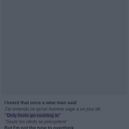
I heard that once a wise man said
J'ai entendu ce qu'un homme sage a un jour dit
"
Only fools go rushing in
"
"Seuls les idiots se précipitent"
But I'm not the type to overthink