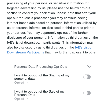
processing of your personal or sensitive information for
targeted advertising by us, please use the below opt-out
section to confirm your selection. Please note that after your
opt-out request is processed you may continue seeing
interest-based ads based on personal information utilized by
us or personal information disclosed to third parties prior to
your opt-out. You may separately opt-out of the further
disclosure of your personal information by third parties on the
IAB’s list of downstream participants. This information may
also be disclosed by us to third parties on the
IAB’s List of
Downstream Participants
that may further disclose it to other
third parties.
Publié par
Zetpis
le 22 décembre 2020 à
18988
4
4
6
7h39.
Personal Data Processing Opt Outs
Chanteurs :
Lee hi
,
Crush
I want to opt-out of the Sharing of my
personal data.
Albums :
For You [Single]
Opted In
I want to opt-out of the Sale of my
Personal Data.
Opted In
Paroles + Traduction
Téléchargement
Vidéos
⇑