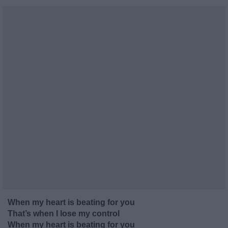
When my heart is beating for you
That’s when I lose my control
When my heart is beating for you