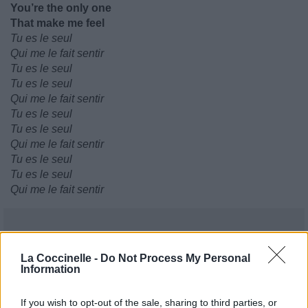
You’re the only one
That make me feel
Tu es le seul
Qui me le fait sentir
Tu es le seul
Tu es le seul
Qui me le fait sentir
Tu es le seul
Tu es le seul
Qui me le fait sentir
Tu es le seul
Tu es le seul
Qui me le fait sentir
La Coccinelle -
Do Not Process My Personal
Information
If you wish to opt-out of the sale, sharing to third parties, or