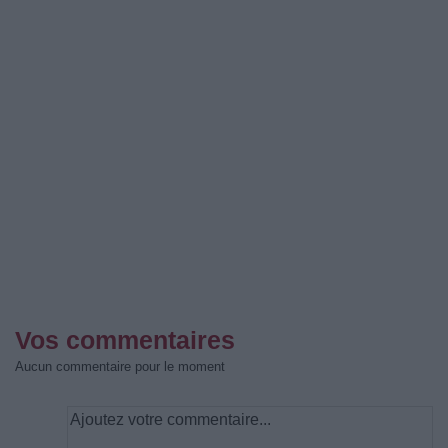
Vos commentaires
Aucun commentaire pour le moment