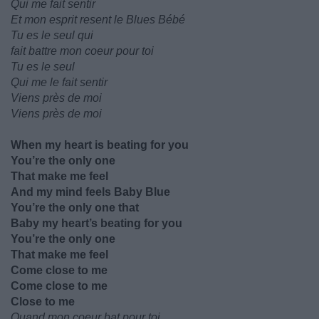
Qui me fait sentir
Et mon esprit resent le Blues Bébé
Tu es le seul qui
fait battre mon coeur pour toi
Tu es le seul
Qui me le fait sentir
Viens près de moi
Viens près de moi
When my heart is beating for you
You’re the only one
That make me feel
And my mind feels Baby Blue
You’re the only one that
Baby my heart’s beating for you
You’re the only one
That make me feel
Come close to me
Come close to me
Close to me
Quand mon coeur bat pour toi