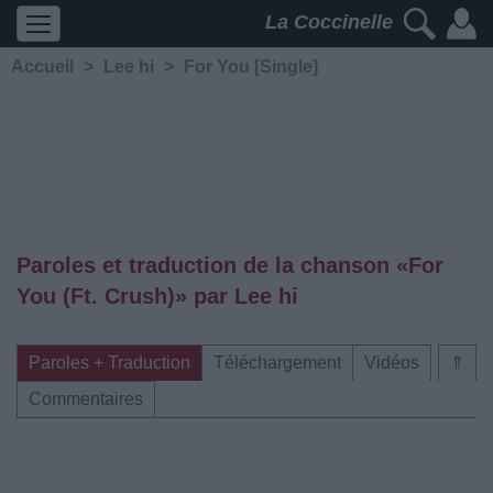
La Coccinelle
Accueil
>
Lee hi
>
For You [Single]
Paroles et traduction de la chanson «For
You (Ft. Crush)» par Lee hi
Paroles + Traduction
Téléchargement
Vidéos
⇑
Commentaires