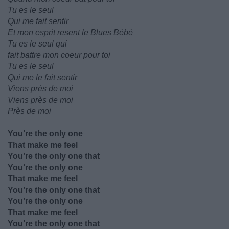
Tu es le seul
Qui me fait sentir
Et mon esprit resent le Blues Bébé
Tu es le seul qui
fait battre mon coeur pour toi
Tu es le seul
Qui me le fait sentir
Viens près de moi
Viens près de moi
Près de moi
You’re the only one
That make me feel
You’re the only one that
You’re the only one
That make me feel
You’re the only one that
You’re the only one
That make me feel
You’re the only one that