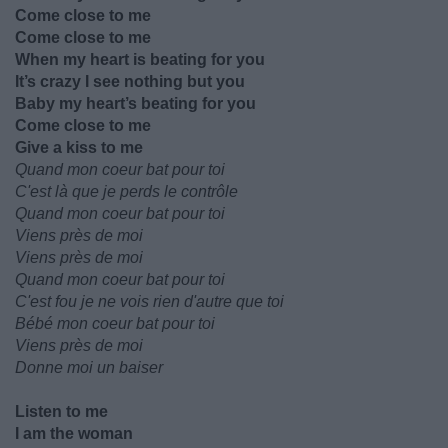
Come close to me
Come close to me
When my heart is beating for you
It’s crazy I see nothing but you
Baby my heart’s beating for you
Come close to me
Give a kiss to me
Quand mon coeur bat pour toi
C'est là que je perds le contrôle
Quand mon coeur bat pour toi
Viens près de moi
Viens près de moi
Quand mon coeur bat pour toi
C'est fou je ne vois rien d'autre que toi
Bébé mon coeur bat pour toi
Viens près de moi
Donne moi un baiser
Listen to me
I am the woman