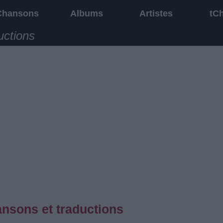
Chansons
Albums
Artistes
tC
uctions
ansons et traductions