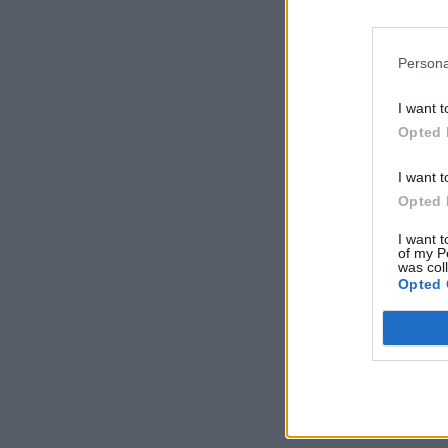
Persona
I want t
Opted 
I want t
Opted 
I want t
of my P
was col
Opted 