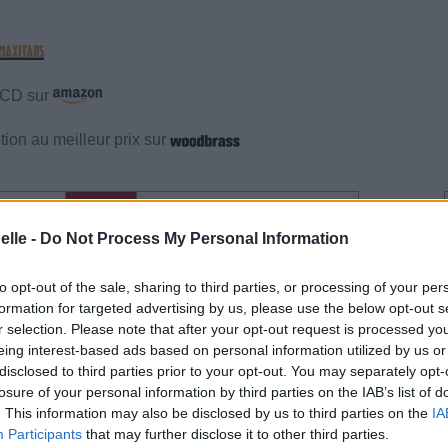
e CD sur
ion au meilleur prix sur
gements
Photos
Corrections & commentaires
elle -
Do Not Process My Personal Information
gements
Photos
Corrections & commentaires
to opt-out of the sale, sharing to third parties, or processing of your per
formation for targeted advertising by us, please use the below opt-out s
cette traduction
Corriger une erreur
r selection. Please note that after your opt-out request is processed y
eing interest-based ads based on personal information utilized by us or
disclosed to third parties prior to your opt-out. You may separately opt-
losure of your personal information by third parties on the IAB’s list of
. This information may also be disclosed by us to third parties on the
IA
Participants
that may further disclose it to other third parties.