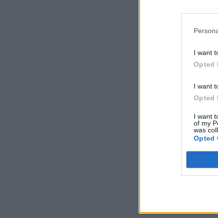
Persona
I want t
Opted 
I want t
Opted 
I want t
of my P
was col
Opted 