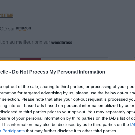
e CD sur
ion au meilleur prix sur
gements
Photos
Corrections & commentaires
elle -
Do Not Process My Personal Information
gements
Photos
Corrections & commentaires
to opt-out of the sale, sharing to third parties, or processing of your per
formation for targeted advertising by us, please use the below opt-out s
cette traduction
Corriger une erreur
r selection. Please note that after your opt-out request is processed y
eing interest-based ads based on personal information utilized by us or
disclosed to third parties prior to your opt-out. You may separately opt-
losure of your personal information by third parties on the IAB’s list of
. This information may also be disclosed by us to third parties on the
IA
Participants
that may further disclose it to other third parties.