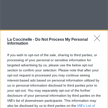
La Coccinelle -
Do Not Process My Personal
Information
If you wish to opt-out of the sale, sharing to third parties, or
processing of your personal or sensitive information for
targeted advertising by us, please use the below opt-out
section to confirm your selection. Please note that after your
opt-out request is processed you may continue seeing
interest-based ads based on personal information utilized by
Publié par
Canari
le 18 janvier 2021 à
9077
3
3
5
us or personal information disclosed to third parties prior to
6h30.
your opt-out. You may separately opt-out of the further
disclosure of your personal information by third parties on the
Chanteurs :
ZAYN
IAB’s list of downstream participants. This information may
Albums :
Nobody Is Listening
also be disclosed by us to third parties on the
IAB’s List of