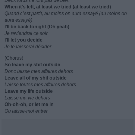
Deux tords ne font pas de bien
When it's left, at least we tried (at least we tried)
Quand c’est partit, au moins on aura essayé (au moins on
aura essayé)
I'll be back tonight (Oh yeah)
Je reviendrai ce soir
I'll let you decide
Je te laisserai décider
(Chorus)
So leave my shit outside
Donc laisse mes affaires dehors
Leave all of my shit outside
Laisse toutes mes affaires dehors
Leave my life outside
Laisse ma vie dehors
Oh-oh-oh, or let me in
Ou laisse-moi entrer