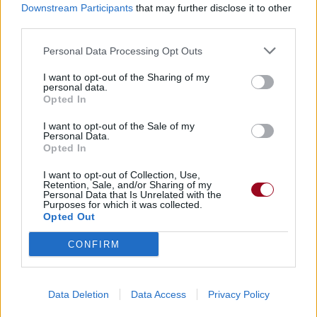
Downstream Participants
that may further disclose it to other
third parties.
Personal Data Processing Opt Outs
Paroles + Traduction
Téléchargement
Vidéos
⇑
I want to opt-out of the Sharing of my
Commentaires
personal data.
Opted In
I want to opt-out of the Sale of my
Personal Data.
Opted In
Pour prolonger le plaisir musical :
I want to opt-out of Collection, Use,
Vous aimez chanter, apprenez la guitare chez
Retention, Sale, and/or Sharing of my
Télécharger légalement les MP3 sur
Personal Data that Is Unrelated with the
Purposes for which it was collected.
Télécharger légalement les MP3 ou trouver le CD sur
Opted Out
Trouver des vinyles et des CD sur
CONFIRM
Trouver un instrument de musique ou une partition au
meilleur prix sur
Data Deletion
Data Access
Privacy Policy