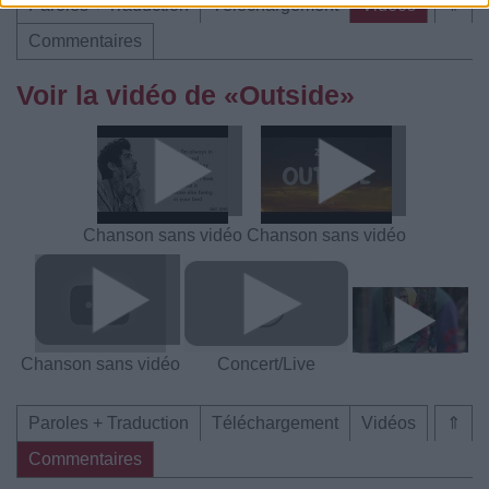
Paroles + Traduction
Téléchargement
Vidéos
⇑
Commentaires
Voir la vidéo de «Outside»
Chanson sans vidéo
Chanson sans vidéo
Chanson sans vidéo
Concert/Live
Paroles + Traduction
Téléchargement
Vidéos
⇑
Commentaires