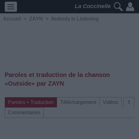
La Coccinelle
Accueil
>
ZAYN
>
Nobody Is Listening
Paroles et traduction de la chanson
«Outside» par ZAYN
Paroles + Traduction
Téléchargement
Vidéos
⇑
Commentaires