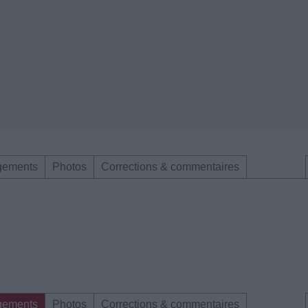
gements
Photos
Corrections & commentaires
gements
Photos
Corrections & commentaires