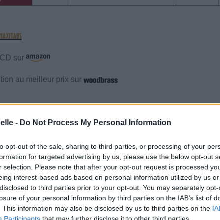
e CD sur
ion au meilleur prix sur
gements
Photos
Corrections & commentaires
elle -
Do Not Process My Personal Information
gements
Photos
Corrections & commentaires
to opt-out of the sale, sharing to third parties, or processing of your per
formation for targeted advertising by us, please use the below opt-out s
r selection. Please note that after your opt-out request is processed y
cette traduction
Corriger une erreur
eing interest-based ads based on personal information utilized by us or
disclosed to third parties prior to your opt-out. You may separately opt-
losure of your personal information by third parties on the IAB’s list of
. This information may also be disclosed by us to third parties on the
IA
Participants
that may further disclose it to other third parties.