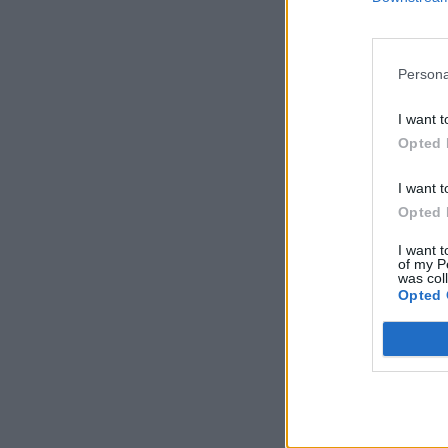
Persona
I want t
Opted 
I want t
Opted 
I want t
of my P
was col
Opted 