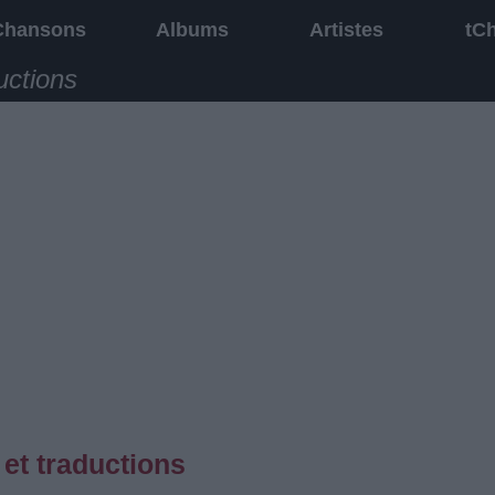
Chansons
Albums
Artistes
tC
uctions
 et traductions