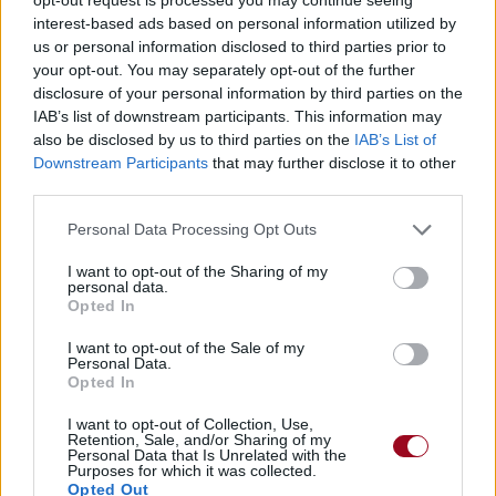
interest-based ads based on personal information utilized by
us or personal information disclosed to third parties prior to
your opt-out. You may separately opt-out of the further
disclosure of your personal information by third parties on the
IAB’s list of downstream participants. This information may
also be disclosed by us to third parties on the
IAB’s List of
Publié par
Liramuza
le 29 janvier 2021 à
9586
3
3
4
Downstream Participants
that may further disclose it to other
7h38.
third parties.
Chanteurs :
Bring Me The Horizon
Personal Data Processing Opt Outs
Albums :
POST HUMAN:SURVIVAL
HORROR
I want to opt-out of the Sharing of my
personal data.
Opted In
I want to opt-out of the Sale of my
Paroles + Traduction
Téléchargement
Vidéos
⇑
Personal Data.
Opted In
Commentaires
I want to opt-out of Collection, Use,
Retention, Sale, and/or Sharing of my
Personal Data that Is Unrelated with the
Purposes for which it was collected.
Opted Out