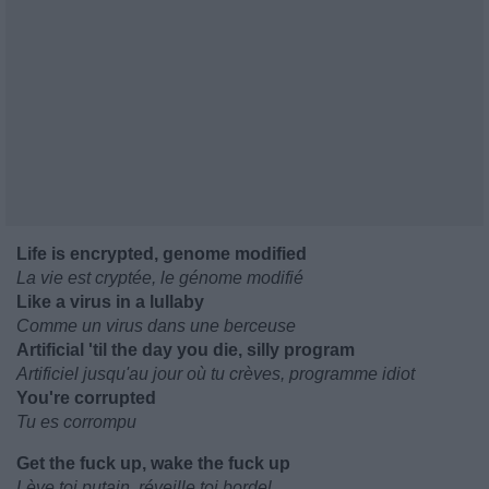
Life is encrypted, genome modified
La vie est cryptée, le génome modifié
Like a virus in a lullaby
Comme un virus dans une berceuse
Artificial 'til the day you die, silly program
Artificiel jusqu'au jour où tu crèves, programme idiot
You're corrupted
Tu es corrompu
Get the fuck up, wake the fuck up
Lève toi putain, réveille toi bordel