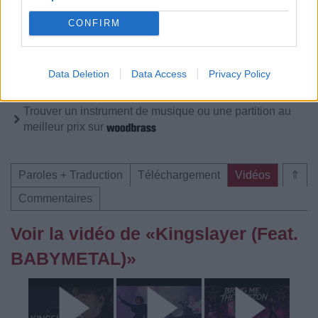
Pour prolonger le plaisir musical :
CONFIRM
Vous aimez chanter, apprenez la guitare chez
Télécharger légalement les MP3 sur
Télécharger légalement les MP3 ou trouver le CD sur
Data Deletion
Data Access
Privacy Policy
Trouver des vinyles et des CD sur
Trouver un instrument de musique ou une partition au
meilleur prix sur
Paroles + Traduction
Téléchargement
Vidéos
⇑
Commentaires
Voir la vidéo de «Kingslayer (Feat.
BABYMETAL)»