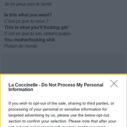
Je ne peux pas te sentir
Is this what you want?
C'est ça que tu veux ?
This is what you'll fucking get
C'est ce que tu vas obtenir putain
You motherfucking shit
Putain de merde
La Coccinelle -
Do Not Process My Personal
Information
If you wish to opt-out of the sale, sharing to third parties, or
processing of your personal or sensitive information for
targeted advertising by us, please use the below opt-out
section to confirm your selection. Please note that after your
opt-out request is processed you may continue seeing