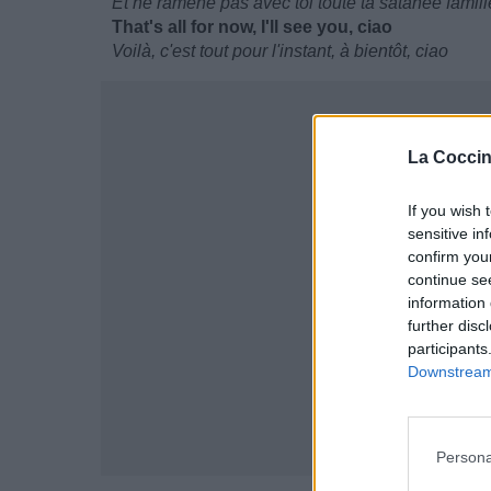
Et ne ramène pas avec toi toute ta satanée famill
That's all for now, I'll see you, ciao
Voilà, c'est tout pour l'instant, à bientôt, ciao
La Coccin
If you wish 
sensitive in
confirm you
continue se
information 
further disc
participants
Downstream 
Persona