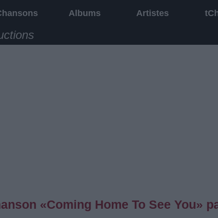
Chansons
Albums
Artistes
tC
uctions
 chanson «Coming Home To See You» p