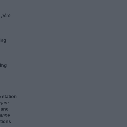
e père
ing
ing
 station
 gare
Jane
eanne
tions