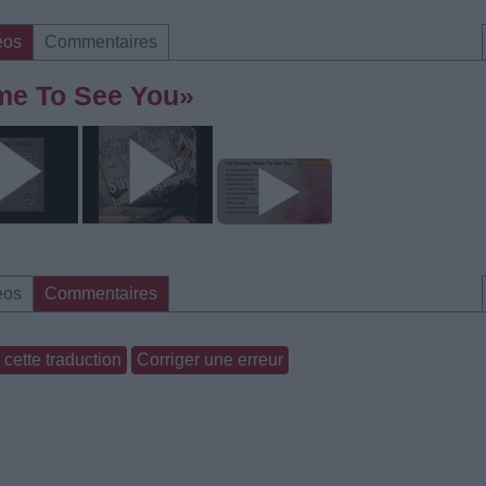
éos
Commentaires
me To See You»
éos
Commentaires
cette traduction
Corriger une erreur