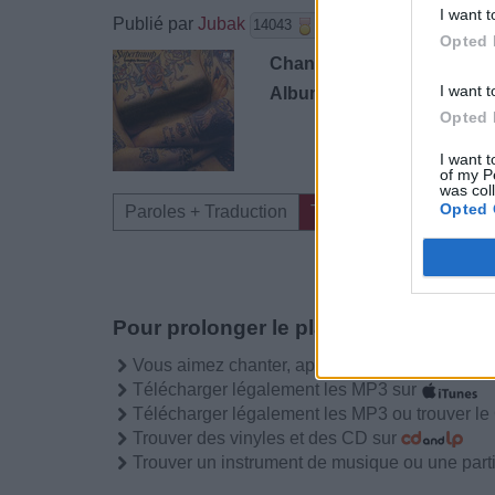
I want t
Publié par
Jubak
le 7 février 
14043
3
3
5
Opted 
Chanteurs :
Supertramp
I want t
Albums :
Indelibly Stamped
Opted 
I want t
of my P
was col
Opted 
Paroles + Traduction
Téléchargement
Vid
Pour prolonger le plaisir musical :
Vous aimez chanter, apprenez la guitare chez
Télécharger légalement les MP3 sur
Télécharger légalement les MP3 ou trouver l
Trouver des vinyles et des CD sur
Trouver un instrument de musique ou une partit