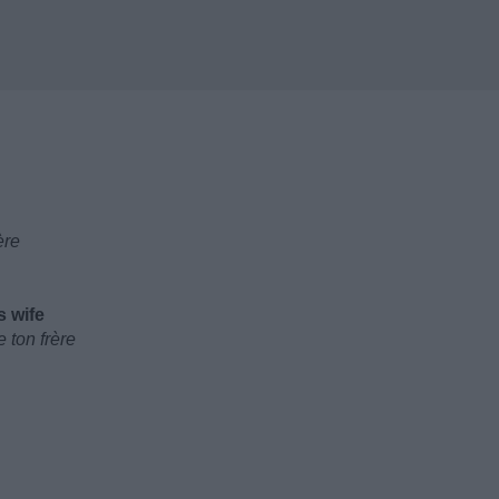
ère
s wife
 ton frère