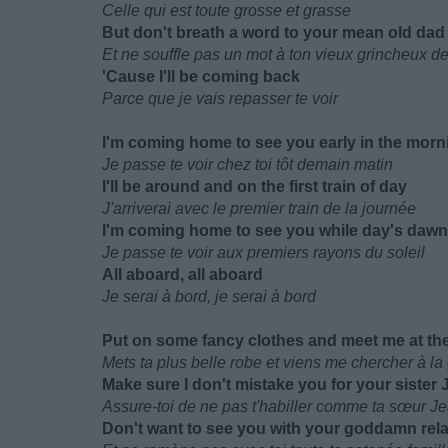
Celle qui est toute grosse et grasse
But don't breath a word to your mean old dad
Et ne souffle pas un mot à ton vieux grincheux d
'Cause I'll be coming back
Parce que je vais repasser te voir
I'm coming home to see you early in the morn
Je passe te voir chez toi tôt demain matin
I'll be around and on the first train of day
J'arriverai avec le premier train de la journée
I'm coming home to see you while day's dawn
Je passe te voir aux premiers rayons du soleil
All aboard, all aboard
Je serai à bord, je serai à bord
Put on some fancy clothes and meet me at the
Mets ta plus belle robe et viens me chercher à la
Make sure I don't mistake you for your sister 
Assure-toi de ne pas t'habiller comme ta sœur J
Don't want to see you with your goddamn rela