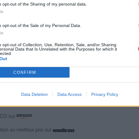
o opt-out of the Sharing of my personal data.
2021 à 7h18.
In
o opt-out of the Sale of my Personal Data.
In
o opt-out of Collection, Use, Retention, Sale, and/or Sharing
ersonal Data that Is Unrelated with the Purposes for which it
lected.
Out
éos
Commentaires
CONFIRM
Data Deletion
Data Access
Privacy Policy
e CD sur
ion au meilleur prix sur