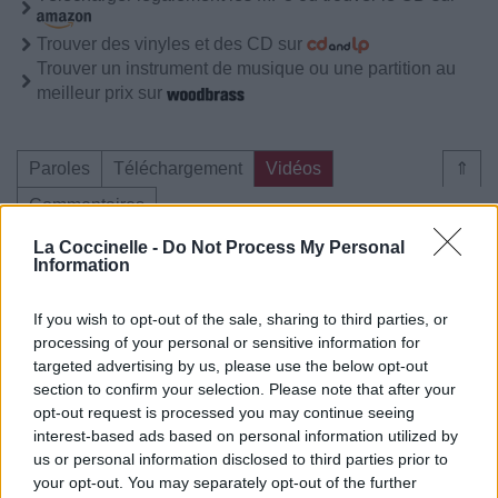
Trouver des vinyles et des CD sur
Trouver un instrument de musique ou une partition au
meilleur prix sur
Paroles
Téléchargement
Vidéos
⇑
Commentaires
La Coccinelle -
Do Not Process My Personal
Voir la vidéo de «Centre Ville»
Information
If you wish to opt-out of the sale, sharing to third parties, or
processing of your personal or sensitive information for
targeted advertising by us, please use the below opt-out
Concert/Live
Concert/Live
Concert/Live
section to confirm your selection. Please note that after your
opt-out request is processed you may continue seeing
interest-based ads based on personal information utilized by
us or personal information disclosed to third parties prior to
your opt-out. You may separately opt-out of the further