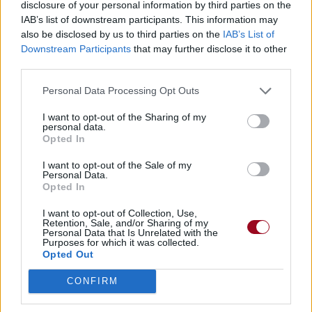
Concert/Live
Concert/Live
disclosure of your personal information by third parties on the
IAB’s list of downstream participants. This information may
also be disclosed by us to third parties on the
IAB’s List of
Paroles
Téléchargement
Vidéos
⇑
Downstream Participants
that may further disclose it to other
Commentaires
third parties.
Personal Data Processing Opt Outs
Dire «merci» pour cette traduction
Corriger une erreur
I want to opt-out of the Sharing of my
personal data.
Opted In
I want to opt-out of the Sale of my
Personal Data.
Opted In
I want to opt-out of Collection, Use,
Retention, Sale, and/or Sharing of my
Personal Data that Is Unrelated with the
Purposes for which it was collected.
Opted Out
CONFIRM