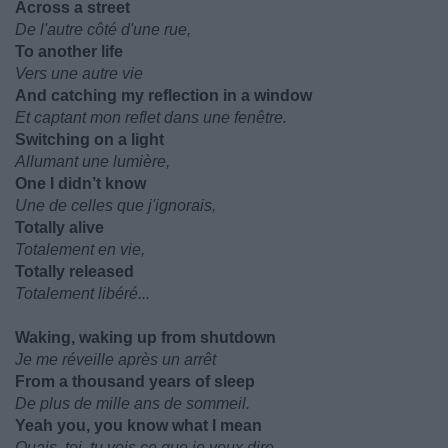
Across a street
De l'autre côté d'une rue,
To another life
Vers une autre vie
And catching my reflection in a window
Et captant mon reflet dans une fenêtre.
Switching on a light
Allumant une lumière,
One I didn’t know
Une de celles que j'ignorais,
Totally alive
Totalement en vie,
Totally released
Totalement libéré...
Waking, waking up from shutdown
Je me réveille après un arrêt
From a thousand years of sleep
De plus de mille ans de sommeil.
Yeah you, you know what I mean
Ouais, toi, tu vois ce que je veux dire.