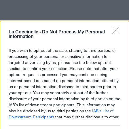
Pour prolonger le plaisir musical :
La Coccinelle -
Do Not Process My Personal
Vous aimez chanter, apprenez la guitare chez
Information
Télécharger légalement les MP3 sur
Télécharger légalement les MP3 ou trouver le CD sur
If you wish to opt-out of the sale, sharing to third parties, or
processing of your personal or sensitive information for
Trouver des vinyles et des CD sur
targeted advertising by us, please use the below opt-out
Trouver un instrument de musique ou une partition au
section to confirm your selection. Please note that after your
meilleur prix sur
opt-out request is processed you may continue seeing
interest-based ads based on personal information utilized by
us or personal information disclosed to third parties prior to
Paroles + Traduction
Téléchargement
Vidéos
⇑
your opt-out. You may separately opt-out of the further
disclosure of your personal information by third parties on the
Commentaires
IAB’s list of downstream participants. This information may
also be disclosed by us to third parties on the
IAB’s List of
Voir la vidéo de «Desert Island
Downstream Participants
that may further disclose it to other
third parties.
Disk»