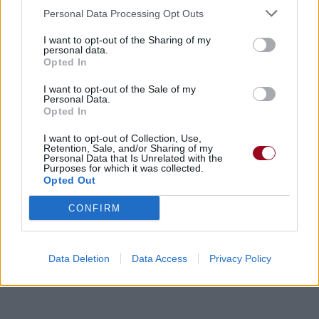
Personal Data Processing Opt Outs
I want to opt-out of the Sharing of my
personal data.
Opted In
Concert/Live
Concert/Live
Concert/Live
I want to opt-out of the Sale of my
Personal Data.
Opted In
I want to opt-out of Collection, Use,
Retention, Sale, and/or Sharing of my
Personal Data that Is Unrelated with the
Concert/Live
Concert/Live
Purposes for which it was collected.
Opted Out
Paroles + Traduction
Téléchargement
Vidéos
⇑
CONFIRM
Commentaires
Data Deletion
Data Access
Privacy Policy
Dire «merci» pour cette traduction
Corriger une erreur