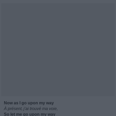
Now as I go upon my way
À présent, j'ai trouvé ma voie,
So let me go upon my way