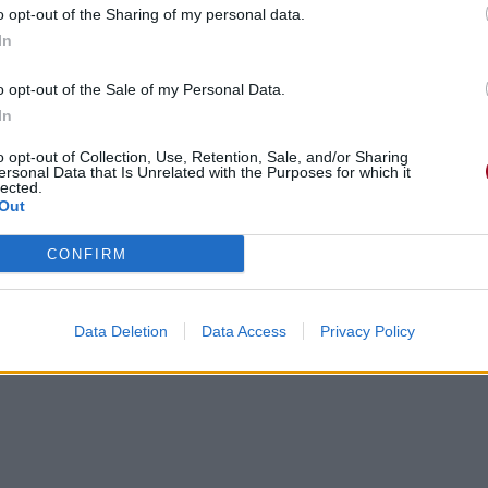
o opt-out of the Sharing of my personal data.
In
o opt-out of the Sale of my Personal Data.
In
o opt-out of Collection, Use, Retention, Sale, and/or Sharing
ersonal Data that Is Unrelated with the Purposes for which it
lected.
Out
CONFIRM
 bras
Data Deletion
Data Access
Privacy Policy
n tombant amoureux