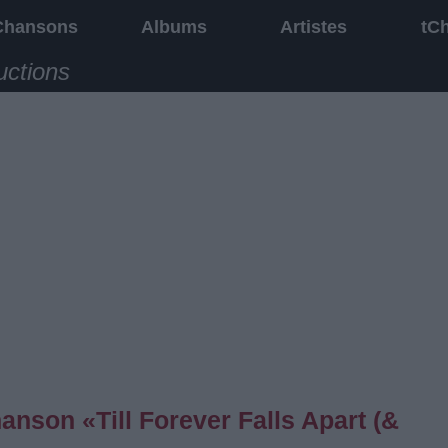
Chansons
Albums
Artistes
tC
uctions
hanson «Till Forever Falls Apart (&