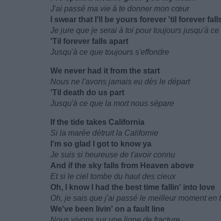
J'ai passé ma vie à te donner mon cœur
I swear that I'll be yours forever 'til forever fall
Je jure que je serai à toi pour toujours jusqu'à ce
'Til forever falls apart
Jusqu'à ce que toujours s'effondre
We never had it from the start
Nous ne l'avons jamais eu dès le départ
'Til death do us part
Jusqu'à ce que la mort nous sépare
If the tide takes California
Si la marée détruit la Californie
I'm so glad I got to know ya
Je suis si heureuse de t'avoir connu
And if the sky falls from Heaven above
Et si le ciel tombe du haut des cieux
Oh, I know I had the best time fallin' into love
Oh, je sais que j'ai passé le meilleur moment e
We've been livin' on a fault line
Nous vivons sur une ligne de fracture