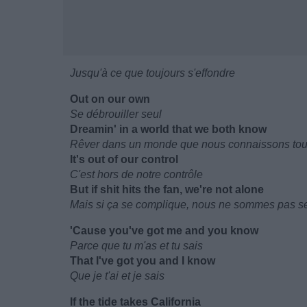
Jusqu'à ce que toujours s'effondre
Out on our own
Se débrouiller seul
Dreamin' in a world that we both know
Rêver dans un monde que nous connaissons tou
It's out of our control
C'est hors de notre contrôle
But if shit hits the fan, we're not alone
Mais si ça se complique, nous ne sommes pas s
'Cause you've got me and you know
Parce que tu m'as et tu sais
That I've got you and I know
Que je t'ai et je sais
If the tide takes California