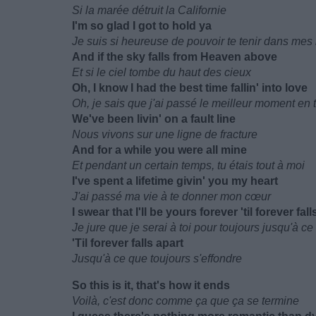
Si la marée détruit la Californie
I'm so glad I got to hold ya
Je suis si heureuse de pouvoir te tenir dans mes
And if the sky falls from Heaven above
Et si le ciel tombe du haut des cieux
Oh, I know I had the best time fallin' into love
Oh, je sais que j'ai passé le meilleur moment e
We've been livin' on a fault line
Nous vivons sur une ligne de fracture
And for a while you were all mine
Et pendant un certain temps, tu étais tout à moi
I've spent a lifetime givin' you my heart
J'ai passé ma vie à te donner mon cœur
I swear that I'll be yours forever 'til forever fall
Je jure que je serai à toi pour toujours jusqu'à ce
'Til forever falls apart
Jusqu'à ce que toujours s'effondre
So this is it, that's how it ends
Voilà, c'est donc comme ça que ça se termine