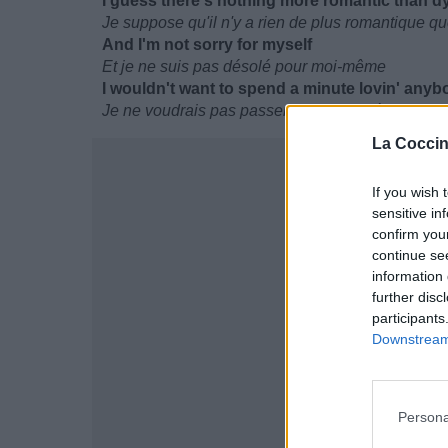
I guess there's nothing more romantic than dy
Je suppose qu'il n'y a rien de plus romantique q
And I'm not sorry for myself
Et je ne suis pas désolé pour moi-même
I wouldn't want to spend a minute lovin' anyb
Je ne voudrais pas passer une minute à aimer qu
La Coccin
If you wish 
sensitive in
confirm you
continue se
information 
further disc
participants
Downstream 
Persona