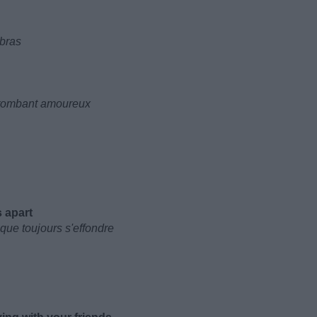
 bras
n tombant amoureux
s apart
 que toujours s'effondre