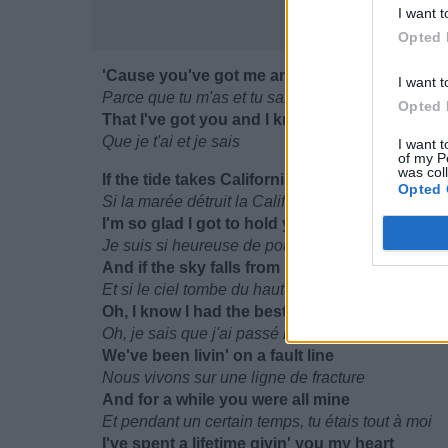
I want t
Opted 
'Cause you've got me and you know
I want t
Parce que tu m'as et tu sais
Opted 
That I've got you and I know
Que je t'ai et je sais
I want t
of my P
was col
If the tide takes California
Opted 
Si la marée détruit la Californie
I'm so glad I got to hold ya
Je suis si heureuse de pouvoir te tenir dans mes
And if the sky falls from Heaven above
Et si le ciel tombe du haut des cieux
Oh, I know I had the best time fallin' into love
Oh, je sais que j'ai passé le meilleur moment e
We've been livin' on a fault line
Nous vivons sur une ligne de fracture
And for a while you were all mine
Et pendant un certain temps, tu étais tout à moi
I've spent a lifetime givin' you my heart