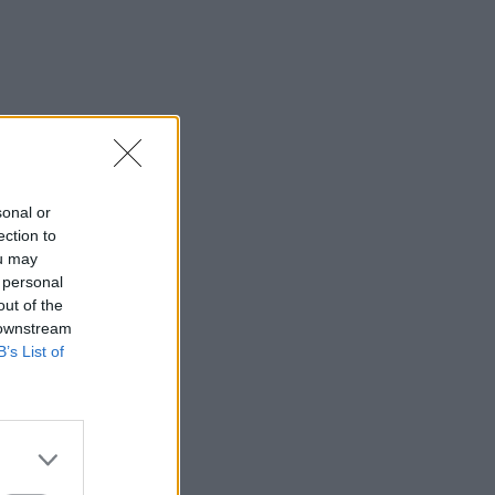
sonal or
ection to
ou may
 personal
out of the
 downstream
B’s List of