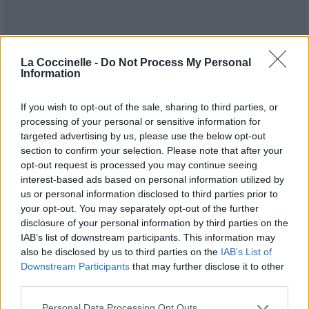
La Coccinelle -
Do Not Process My Personal
Information
If you wish to opt-out of the sale, sharing to third parties, or
processing of your personal or sensitive information for
targeted advertising by us, please use the below opt-out
section to confirm your selection. Please note that after your
opt-out request is processed you may continue seeing
interest-based ads based on personal information utilized by
us or personal information disclosed to third parties prior to
Publié par
Tigrex-Feu d'Hiver
le 24 mars
93331
4
4
7
your opt-out. You may separately opt-out of the further
2021 à 6h36.
disclosure of your personal information by third parties on the
IAB’s list of downstream participants. This information may
Chanteurs :
Drakum
also be disclosed by us to third parties on the
IAB’s List of
Albums :
Zombie Dragons From Outer
Downstream Participants
that may further disclose it to other
Space
third parties.
Personal Data Processing Opt Outs