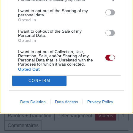
Paroles + Traduction
Téléchargement
Vidéos
⇑
I want to opt-out of the Sharing of my
personal data.
Commentaires
Opted In
I want to opt-out of the Sale of my
Personal Data.
Opted In
Pour prolonger le plaisir musical :
I want to opt-out of Collection, Use,
Retention, Sale, and/or Sharing of my
Vous aimez chanter, apprenez la guitare chez
Personal Data that Is Unrelated with the
Télécharger légalement les MP3 sur
Purposes for which it was collected.
Opted Out
Télécharger légalement les MP3 ou trouver le CD sur
CONFIRM
Trouver des vinyles et des CD sur
Trouver un instrument de musique ou une partition au
meilleur prix sur
Data Deletion
Data Access
Privacy Policy
Paroles + Traduction
Téléchargement
Vidéos
⇑
Commentaires