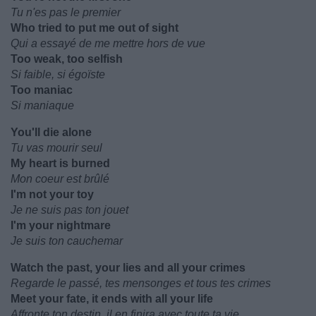
Tu n'es pas le premier
Who tried to put me out of sight
Qui a essayé de me mettre hors de vue
Too weak, too selfish
Si faible, si égoïste
Too maniac
Si maniaque
You'll die alone
Tu vas mourir seul
My heart is burned
Mon coeur est brûlé
I'm not your toy
Je ne suis pas ton jouet
I'm your nightmare
Je suis ton cauchemar
Watch the past, your lies and all your crimes
Regarde le passé, tes mensonges et tous tes crimes
Meet your fate, it ends with all your life
Affronte ton destin, il en finira avec toute ta vie