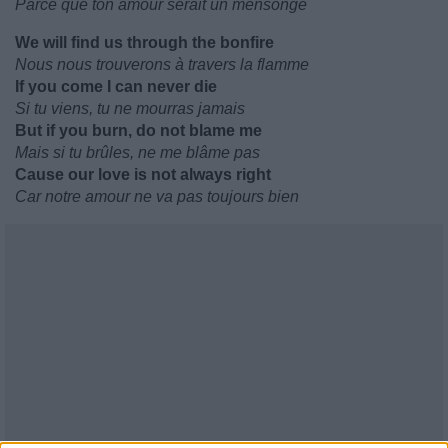
Parce que ton amour serait un mensonge
We will find us through the bonfire
Nous nous trouverons à travers la flamme
If you come I can never die
Si tu viens, tu ne mourras jamais
But if you burn, do not blame me
Mais si tu brûles, ne me blâme pas
Cause our love is not always right
Car notre amour ne va pas toujours bien