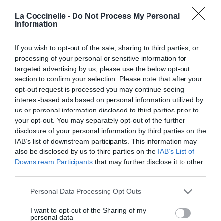
La Coccinelle -
Do Not Process My Personal
Information
If you wish to opt-out of the sale, sharing to third parties, or
processing of your personal or sensitive information for
targeted advertising by us, please use the below opt-out
section to confirm your selection. Please note that after your
Publié par
Tigrex-Feu d'Hiver
le 24 mars
93371
4
4
7
opt-out request is processed you may continue seeing
2021 à 6h37.
interest-based ads based on personal information utilized by
us or personal information disclosed to third parties prior to
Chanteurs :
Drakum
your opt-out. You may separately opt-out of the further
Albums :
Zombie Dragons From Outer
disclosure of your personal information by third parties on the
Space
IAB’s list of downstream participants. This information may
also be disclosed by us to third parties on the
IAB’s List of
Downstream Participants
that may further disclose it to other
third parties.
Paroles + Traduction
Téléchargement
Vidéos
⇑
Commentaires
Personal Data Processing Opt Outs
I want to opt-out of the Sharing of my
personal data.