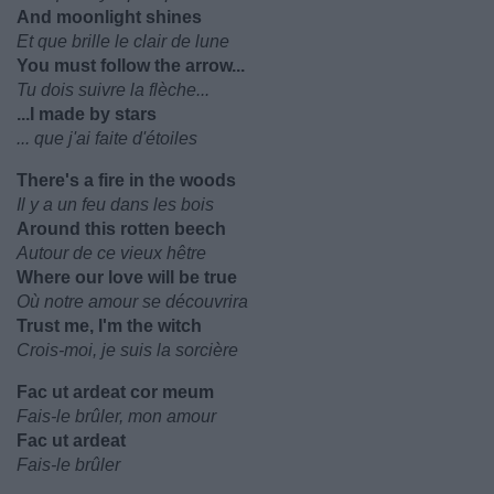
And moonlight shines
Et que brille le clair de lune
You must follow the arrow...
Tu dois suivre la flèche...
...I made by stars
... que j'ai faite d'étoiles
There's a fire in the woods
Il y a un feu dans les bois
Around this rotten beech
Autour de ce vieux hêtre
Where our love will be true
Où notre amour se découvrira
Trust me, I'm the witch
Crois-moi, je suis la sorcière
Fac ut ardeat cor meum
Fais-le brûler, mon amour
Fac ut ardeat
Fais-le brûler