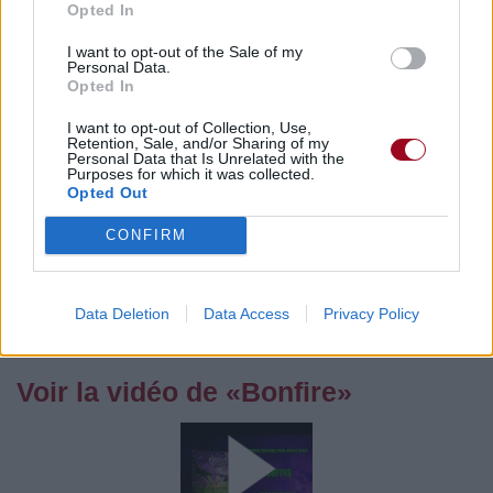
Opted In
Pour prolonger le plaisir musical :
I want to opt-out of the Sale of my
Personal Data.
Vous aimez chanter, apprenez la guitare chez
Opted In
Télécharger légalement les MP3 sur
I want to opt-out of Collection, Use,
Télécharger légalement les MP3 ou trouver le CD sur
Retention, Sale, and/or Sharing of my
Personal Data that Is Unrelated with the
Purposes for which it was collected.
Trouver des vinyles et des CD sur
Opted Out
Trouver un instrument de musique ou une partition au
meilleur prix sur
CONFIRM
Paroles + Traduction
Téléchargement
Vidéos
⇑
Data Deletion
Data Access
Privacy Policy
Commentaires
Voir la vidéo de «Bonfire»