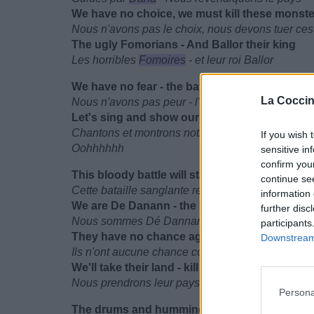
We have no choice, we must kill these monste
Nous n'avons pas le choix, nous devons tuer ces
The ugly Fomorians - And Ballor their king
Les horribles
Fomoires
- et leur roi Ballor
We have no fear - the battle spirit's in us
La Coccin
Nous n'avons pas peur - l'esprit de la bataille es
Let's sing and show our pride
Chantons et montrons notre fierté
If you wish 
Oohhhhhh
sensitive in
confirm you
This bloody battle will stain the time
continue se
Cette bataille sanglante restera dans le temps
information 
We are De Danann - the magical ones
further disc
Nous sommes Dé Dannan - le peuple magique
participants
They have no chance against our spells
Downstream 
Ils n'ont aucune chance contre nos sortilèges
We'll take their land - kill them all
Nous prendrons leur pays - Tuons-les tous
Persona
The drums and humming horns are screaming 