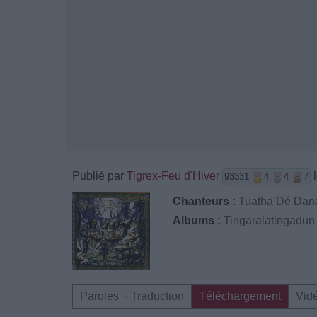
Publié par
Tigrex-Feu d'Hiver
l
93331
4
4
7
Chanteurs :
Tuatha Dé Dan
Albums :
Tingaralatingadun
Paroles + Traduction
Téléchargement
Vid