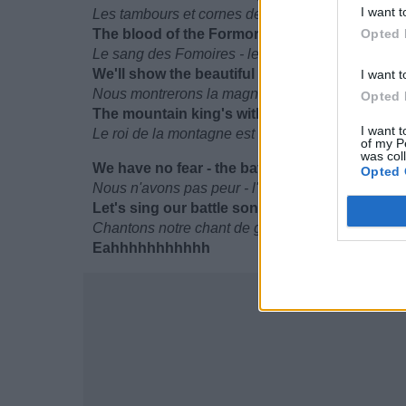
I want t
Les tambours et cornes de guerre chantent - nou
The blood of the Formorians - the ugly ones
Opted 
Le sang des Fomoires - les hideux
We'll show the beautiful magic of uncountabl
I want t
Nous montrerons la magnifique magie d'innombra
Opted 
The mountain king's with us - the magic is do
I want t
Le roi de la montagne est avec nous - la magie es
of my P
was col
We have no fear - the battle spirit's in us
Opted 
Nous n'avons pas peur - l'esprit de la bataille es
Let's sing our battle song
Chantons notre chant de guerre
Eahhhhhhhhhhh