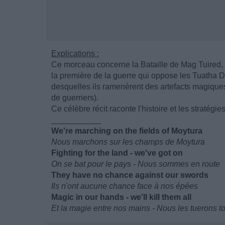
Explications :
Ce morceau concerne la Bataille de Mag Tuired, ép
la première de la guerre qui oppose les Tuatha 
desquelles ils ramenèrent des artefacts magiques p
de guerriers).
Ce célèbre récit raconte l'histoire et les stratég
___________
We're marching on the fields of Moytura
Nous marchons sur les champs de Moytura
Fighting for the land - we've got on
On se bat pour le pays - Nous sommes en route
They have no chance against our swords
Ils n'ont aucune chance face à nos épées
Magic in our hands - we'll kill them all
Et la magie entre nos mains - Nous les tuerons t