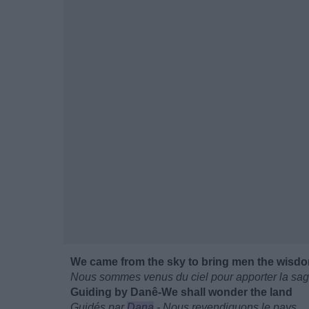
We came from the sky to bring men the wisdo
Nous sommes venus du ciel pour apporter la s
Guiding by Danê-We shall wonder the land
Guidés par
Dana
- Nous revendiquons le pays