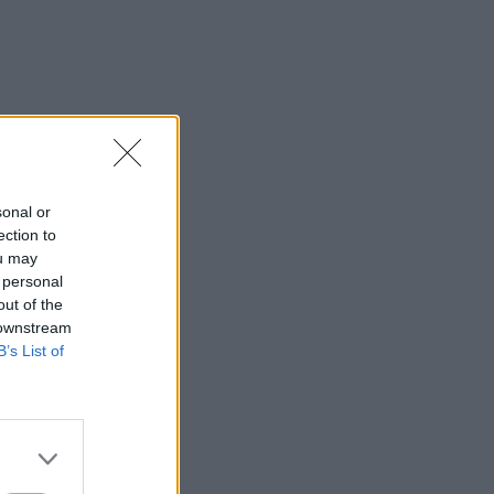
sonal or
ection to
ou may
 personal
out of the
 downstream
B’s List of