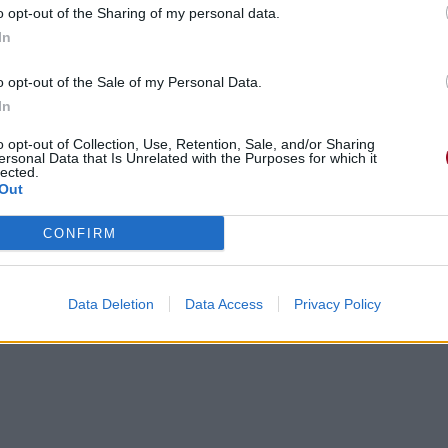
o opt-out of the Sharing of my personal data.
s dansons sur le sang
In
e times
o opt-out of the Sale of my Personal Data.
bles fois
In
ne
o opt-out of Collection, Use, Retention, Sale, and/or Sharing
t là
ersonal Data that Is Unrelated with the Purposes for which it
lected.
Out
t en nous
CONFIRM
Data Deletion
Data Access
Privacy Policy