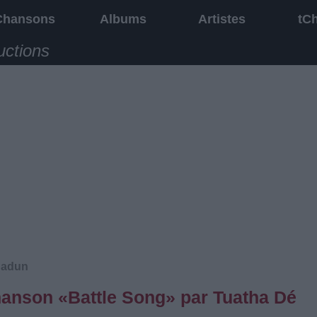
Chansons
Albums
Artistes
tC
uctions
gadun
chanson «Battle Song» par Tuatha Dé