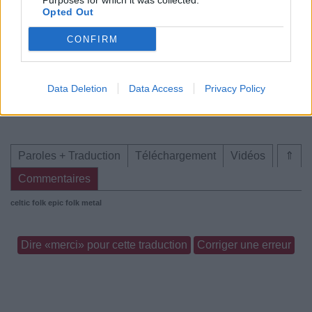
Purposes for which it was collected.
Opted Out
CONFIRM
Chanson sans vidéo
Data Deletion
Data Access
Privacy Policy
Paroles + Traduction
Téléchargement
Vidéos
⇑
Commentaires
celtic folk
epic folk metal
Dire «merci» pour cette traduction
Corriger une erreur