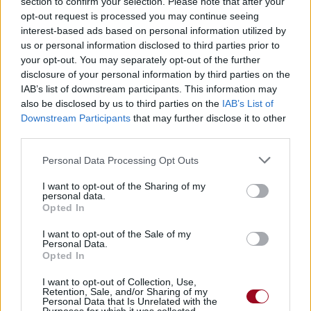
section to confirm your selection. Please note that after your
opt-out request is processed you may continue seeing
interest-based ads based on personal information utilized by
us or personal information disclosed to third parties prior to
Pour prolonger le plaisir musical :
your opt-out. You may separately opt-out of the further
disclosure of your personal information by third parties on the
Vous aimez chanter, apprenez la guitare chez
IAB’s list of downstream participants. This information may
Télécharger légalement les MP3 sur
also be disclosed by us to third parties on the
IAB’s List of
Télécharger légalement les MP3 ou trouver le CD sur
Downstream Participants
that may further disclose it to other
third parties.
Trouver des vinyles et des CD sur
Trouver un instrument de musique ou une partition au
Personal Data Processing Opt Outs
meilleur prix sur
I want to opt-out of the Sharing of my
personal data.
Opted In
Paroles + Traduction
Téléchargement
Vidéos
⇑
I want to opt-out of the Sale of my
Commentaires
Personal Data.
Opted In
Voir la vidéo de «Vercingetorix»
I want to opt-out of Collection, Use,
Retention, Sale, and/or Sharing of my
Personal Data that Is Unrelated with the