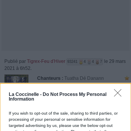
Publié par
Tigrex-Feu d'Hiver
le 29 mars
93241
4
4
7
2021 à 6h52.
Chanteurs :
Tuatha Dé Danann
Albums :
Tingaralatingadun
La Coccinelle -
Do Not Process My Personal
Information
If you wish to opt-out of the sale, sharing to third parties, or
Paroles + Traduction
Téléchargement
Vidéos
⇑
processing of your personal or sensitive information for
Commentaires
targeted advertising by us, please use the below opt-out