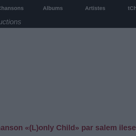
Chansons
Albums
Artistes
tC
uctions
hanson «(L)only Child» par salem ilese