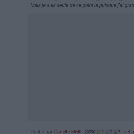
Mais je suis seule de ce point là puisque j'ai gran
Publié par
Camille MMIII
le 8 a
29556
5
5
7