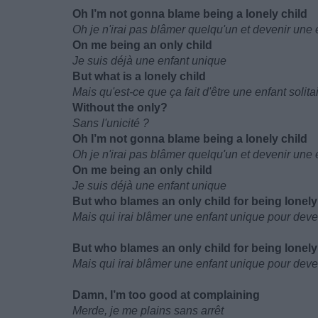
Oh I’m not gonna blame being a lonely child
Oh je n'irai pas blâmer quelqu'un et devenir une e
On me being an only child
Je suis déjà une enfant unique
But what is a lonely child
Mais qu'est-ce que ça fait d'être une enfant solita
Without the only?
Sans l'unicité ?
Oh I’m not gonna blame being a lonely child
Oh je n'irai pas blâmer quelqu'un et devenir une e
On me being an only child
Je suis déjà une enfant unique
But who blames an only child for being lonel
Mais qui irai blâmer une enfant unique pour deve
But who blames an only child for being lonel
Mais qui irai blâmer une enfant unique pour deve
Damn, I’m too good at complaining
Merde, je me plains sans arrêt