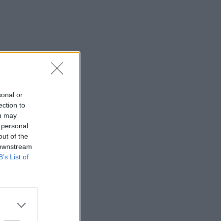
sonal or
ection to
ou may
 personal
out of the
 downstream
B’s List of