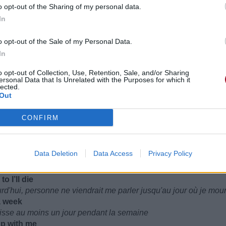
o opt-out of the Sharing of my personal data.
ire
In
o opt-out of the Sale of my Personal Data.
In
nfant solitaire
o opt-out of Collection, Use, Retention, Sale, and/or Sharing
ersonal Data that Is Unrelated with the Purposes for which it
lected.
y?
Out
nir une personne solitaire ?
CONFIRM
y?
nir une personne solitaire ?
Data Deletion
Data Access
Privacy Policy
 be fine
endant une semaine et être heureuse
o I’ll die
rd'hui, personne ne viendrait me parler jusqu'au jour où je mour
a week
aisse au moins un jour pendant la semaine
up with me