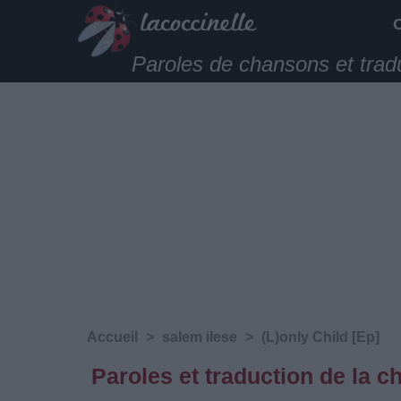
Paroles de chansons et trad
Accueil
>
salem ilese
>
‎(L)only Child [Ep]
Paroles et traduction de la c