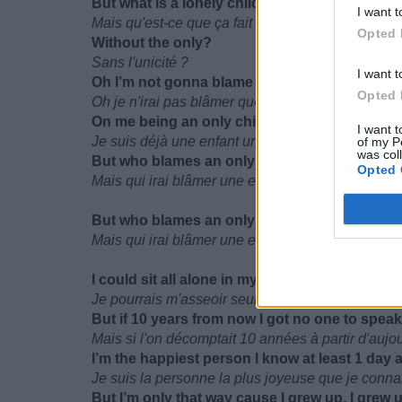
But what is a lonely child
I want t
Mais qu'est-ce que ça fait d'être une enfant solita
Opted 
Without the only?
Sans l'unicité ?
I want t
Oh I’m not gonna blame being a lonely child
Opted 
Oh je n'irai pas blâmer quelqu'un et devenir une e
On me being an only child
I want t
Je suis déjà une enfant unique
of my P
was col
But who blames an only child for being lonel
Opted 
Mais qui irai blâmer une enfant unique pour deve
But who blames an only child for being lonel
Mais qui irai blâmer une enfant unique pour deve
I could sit all alone in my room for a week and
Je pourrais m'asseoir seule dans ma chambre p
But if 10 years from now I got no one to speak t
Mais si l'on décomptait 10 années à partir d'aujou
I’m the happiest person I know at least 1 day 
Je suis la personne la plus joyeuse que je conn
But I’m only that way cause I grew up, I grew 