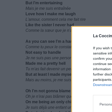
But I’m entertaining
Mais je me suis entraînée
Love how I make me laugh
L'amour, comment cela me fait rire
Like the sister I never had
Comme la sœur que je n'ai jamais eu
La Coccin
As you can see I’m a handful
Comme tu peux le constater, je suis une poignée
If you wish 
Not easy to handle
sensitive in
Je ne suis pas une personne manipulable
confirm you
Made me a pretty hell
continue se
Tu m'as fait devenir un petit démon
information 
But at least I made myself
further disc
participants
Mais au moins, je me suis construite moi-même
Downstream 
Oh I’m not gonna blame being a lonely child
Oh je n'irai pas blâmer quelqu'un et devenir une e
On me being an only child
Persona
Je suis déjà une enfant unique