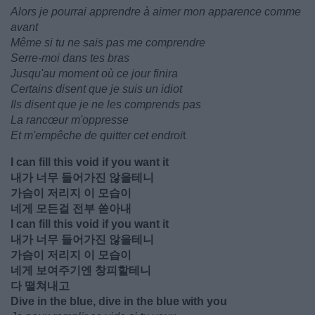
Alors je pourrai apprendre à aimer mon apparence comme
avant
Même si tu ne sais pas me comprendre
Serre-moi dans tes bras
Jusqu'au moment où ce jour finira
Certains disent que je suis un idiot
Ils disent que je ne les comprends pas
La rancœur m'oppresse
Et m'empêche de quitter cet endroi
t
I can fill this void if you want it
내가 너무 들어가진 않을테니
가슴이 저리지 이 모습이
네게 모든걸 전부 쏟아내
I can fill this void if you want it
내가 너무 들어가진 않을테니
가슴이 저리지 이 모습이
네게 보여주기엔 창피할테니
다 떨쳐내고
Dive in the blue, dive in the blue with you