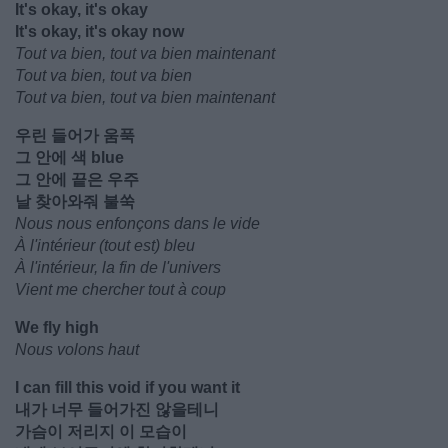
It's okay, it's okay
It's okay, it's okay now
Tout va bien, tout va bien maintenant
Tout va bien, tout va bien
Tout va bien, tout va bien maintenant
우린 들어가 움푹
그 안에 색 blue
그 안에 끝은 우주
날 찾아와줘 불쑥
Nous nous enfonçons dans le vide
À l'intérieur (tout est) bleu
À l'intérieur, la fin de l'univers
Vient me chercher tout à coup
We fly high
Nous volons haut
I can fill this void if you want it
내가 너무 들어가진 않을테니
가슴이 저리지 이 모습이