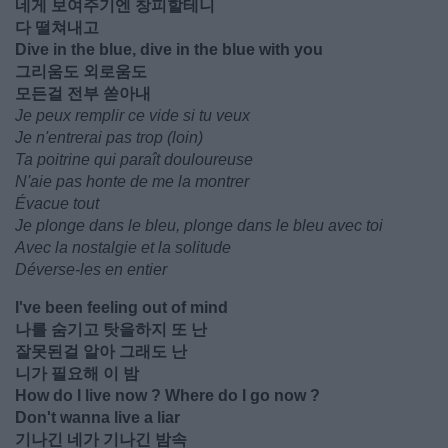
네게 보여주기엔 창피할테니
다 떨쳐내고
Dive in the blue, dive in the blue with you
그리움도 외로움도
모든걸 전부 쏟아내
Je peux remplir ce vide si tu veux
Je n'entrerai pas trop (loin)
Ta poitrine qui paraît douloureuse
N'aie pas honte de me la montrer
Évacue tout
Je plonge dans le bleu, plonge dans le bleu avec toi
Avec la nostalgie et la solitude
Déverse-les en entier
I've been feeling out of mind
나를 숨기고 탓을하지 또 난
잘못된걸 알아 그래도 난
니가 필요해 이 밤
How do I live now ? Where do I go now ?
Don't wanna live a liar
기나긴 네가 기나긴 밤속