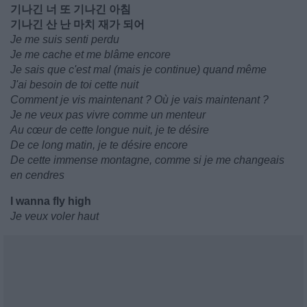
기나긴 너 또 기나긴 아침
기나긴 산 난 마치 재가 되어
Je me suis senti perdu
Je me cache et me blâme encore
Je sais que c'est mal (mais je continue) quand même
J'ai besoin de toi cette nuit
Comment je vis maintenant ? Où je vais maintenant ?
Je ne veux pas vivre comme un menteur
Au cœur de cette longue nuit, je te désire
De ce long matin, je te désire encore
De cette immense montagne, comme si je me changeais
en cendres
I wanna fly high
Je veux voler haut