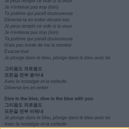
Je peux remplir ce vide si tu veux
Je n'entrerai pas trop (loin)
Ta poitrine qui paraît douloureuse
Déverse-la en entier devant moi
Je peux remplir ce vide si tu veux
Je n'entrerai pas trop (loin)
Ta poitrine qui paraît douloureuse
N'aie pas honte de me la montrer
Évacue tout
Je plonge dans le bleu, plonge dans le bleu avec toi
그리움도 외로움도
모든걸 전부 쏟아내
Avec la nostalgie et la solitude
Déverse-les en entier
Dive in the blue, dive in the blue with you
그리움도 외로움도
모든걸 전부 비워내
Je plonge dans le bleu, plonge dans le bleu avec toi
Avec la nostalgie et la solitude