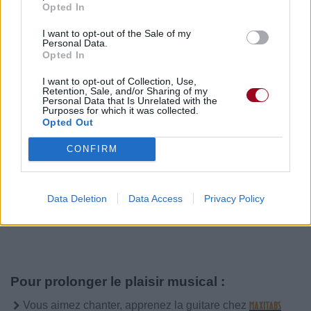
Opted In
I want to opt-out of the Sale of my
Personal Data.
Opted In
Publié par
garmich
le 26 avril 2021 à
5264
2
2
4
7h58.
I want to opt-out of Collection, Use,
Retention, Sale, and/or Sharing of my
Chanteurs :
Taeyong
Personal Data that Is Unrelated with the
Purposes for which it was collected.
Opted Out
CONFIRM
Paroles + Traduction
Téléchargement
Vidéos
⇑
Data Deletion
Data Access
Privacy Policy
Commentaires
Pour prolonger le plaisir musical :
Vous aimez chanter, apprenez la guitare chez