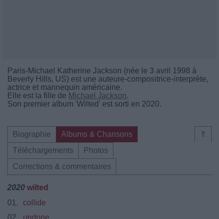
Paris-Michael Katherine Jackson (née le 3 avril 1998 à
Beverly Hills, US) est une auteure-compositrice-interprète,
actrice et mannequin américaine.
Elle est la fille de
Michael Jackson
.
Son premier album 'Wilted' est sorti en 2020.
Biographie
Albums & Chansons
⇑
Téléchargements
Photos
Corrections & commentaires
2020
wilted
01.
collide
02.
undone