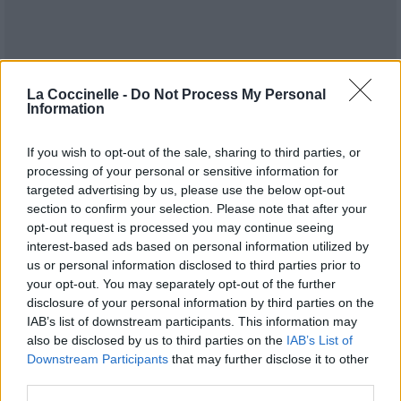
La Coccinelle -
Do Not Process My Personal
Information
If you wish to opt-out of the sale, sharing to third parties, or
processing of your personal or sensitive information for
targeted advertising by us, please use the below opt-out
section to confirm your selection. Please note that after your
Publié par
Ax
le 13 mai 2021 à 8h36.
12705
4
4
6
opt-out request is processed you may continue seeing
interest-based ads based on personal information utilized by
Chanteurs :
Julie and the Phantoms
us or personal information disclosed to third parties prior to
Albums :
Julie and the Phantoms [BO]
your opt-out. You may separately opt-out of the further
disclosure of your personal information by third parties on the
IAB’s list of downstream participants. This information may
also be disclosed by us to third parties on the
IAB’s List of
Downstream Participants
that may further disclose it to other
Paroles + Traduction
Téléchargement
Vidéos
⇑
third parties.
Commentaires