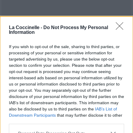
La Coccinelle -
Do Not Process My Personal
Information
If you wish to opt-out of the sale, sharing to third parties, or
processing of your personal or sensitive information for
targeted advertising by us, please use the below opt-out
Publié par
CatherineG
le 26 mai 2021 à
11434
3
3
4
section to confirm your selection. Please note that after your
22h47.
opt-out request is processed you may continue seeing
Chanteurs :
Juice WRLD
interest-based ads based on personal information utilized by
us or personal information disclosed to third parties prior to
Albums :
Legends Never Die
your opt-out. You may separately opt-out of the further
disclosure of your personal information by third parties on the
IAB’s list of downstream participants. This information may
also be disclosed by us to third parties on the
IAB’s List of
Paroles + Traduction
Téléchargement
Vidéos
⇑
Downstream Participants
that may further disclose it to other
third parties.
Commentaires