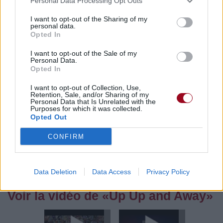
Personal Data Processing Opt Outs
I want to opt-out of the Sharing of my
personal data.
Opted In
Pour prolonger le plaisir musical :
I want to opt-out of the Sale of my
Vous aimez chanter, apprenez la guitare chez
Personal Data.
Télécharger légalement les MP3 sur
Opted In
Télécharger légalement les MP3 ou trouver le CD sur
I want to opt-out of Collection, Use,
Retention, Sale, and/or Sharing of my
Trouver des vinyles et des CD sur
Personal Data that Is Unrelated with the
Purposes for which it was collected.
Trouver un instrument de musique ou une partition au
Opted Out
meilleur prix sur
CONFIRM
Paroles + Traduction
Téléchargement
Vidéos
⇑
Commentaires
Data Deletion
Data Access
Privacy Policy
Voir la vidéo de «Up Up and Away»