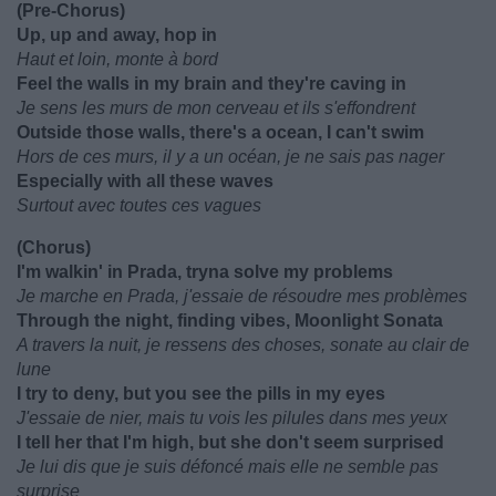
(Pre-Chorus)
Up, up and away, hop in
Haut et loin, monte à bord
Feel the walls in my brain and they're caving in
Je sens les murs de mon cerveau et ils s'effondrent
Outside those walls, there's a ocean, I can't swim
Hors de ces murs, il y a un océan, je ne sais pas nager
Especially with all these waves
Surtout avec toutes ces vagues
(Chorus)
I'm walkin' in Prada, tryna solve my problems
Je marche en Prada, j'essaie de résoudre mes problèmes
Through the night, finding vibes, Moonlight Sonata
A travers la nuit, je ressens des choses, sonate au clair de
lune
I try to deny, but you see the pills in my eyes
J'essaie de nier, mais tu vois les pilules dans mes yeux
I tell her that I'm high, but she don't seem surprised
Je lui dis que je suis défoncé mais elle ne semble pas
surprise