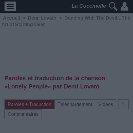
La Coccinelle
Accueil
>
Demi Lovato
>
Dancing With The Devil…The
Art of Starting Over
Paroles et traduction de la chanson
«Lonely People» par Demi Lovato
Paroles + Traduction
Téléchargement
Vidéos
⇑
Commentaires