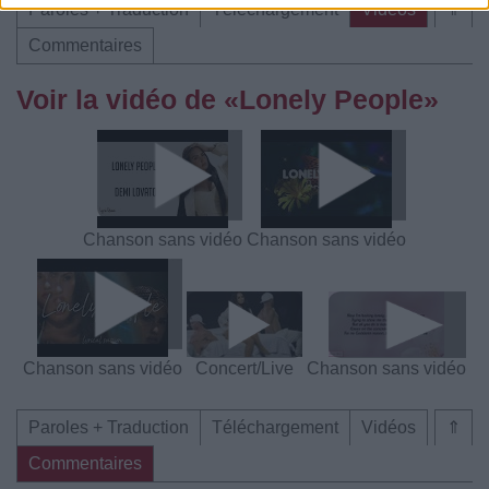
Paroles + Traduction
Téléchargement
Vidéos
⇑
Commentaires
Voir la vidéo de «Lonely People»
Chanson sans vidéo
Chanson sans vidéo
Chanson sans vidéo
Concert/Live
Chanson sans vidéo
Paroles + Traduction
Téléchargement
Vidéos
⇑
Commentaires