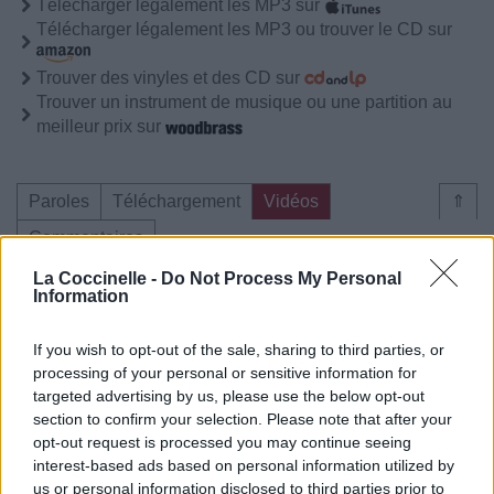
Télécharger légalement les MP3 sur
Télécharger légalement les MP3 ou trouver le CD sur
Trouver des vinyles et des CD sur
Trouver un instrument de musique ou une partition au
meilleur prix sur
Paroles
Téléchargement
Vidéos
⇑
Commentaires
La Coccinelle -
Do Not Process My Personal
Voir la vidéo de «La Flemme»
Information
If you wish to opt-out of the sale, sharing to third parties, or
processing of your personal or sensitive information for
targeted advertising by us, please use the below opt-out
section to confirm your selection. Please note that after your
Concert/Live
Chanson sans vidéo
opt-out request is processed you may continue seeing
interest-based ads based on personal information utilized by
us or personal information disclosed to third parties prior to