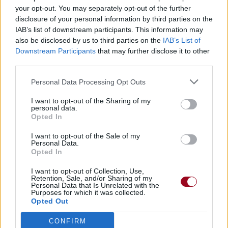
your opt-out. You may separately opt-out of the further
disclosure of your personal information by third parties on the
IAB’s list of downstream participants. This information may
Chanson sans vidéo
also be disclosed by us to third parties on the
IAB’s List of
Downstream Participants
that may further disclose it to other
Paroles
Téléchargement
Vidéos
⇑
third parties.
Commentaires
Personal Data Processing Opt Outs
I want to opt-out of the Sharing of my
Dire «merci» pour cette traduction
Corriger une erreur
personal data.
Opted In
I want to opt-out of the Sale of my
Personal Data.
Opted In
I want to opt-out of Collection, Use,
Retention, Sale, and/or Sharing of my
Personal Data that Is Unrelated with the
Purposes for which it was collected.
Opted Out
CONFIRM