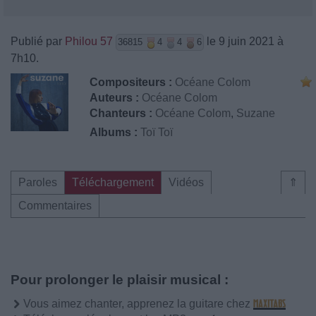
Publié par
Philou 57
le 9 juin 2021 à
36815
4
4
6
7h10.
Compositeurs :
Océane Colom
Auteurs :
Océane Colom
Chanteurs :
Océane Colom
,
Suzane
Albums :
Toï Toï
Paroles
Téléchargement
Vidéos
⇑
Commentaires
Pour prolonger le plaisir musical :
Vous aimez chanter, apprenez la guitare chez