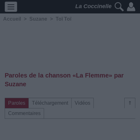
La Coccinelle
Accueil
>
Suzane
>
Toï Toï
Paroles de la chanson «La Flemme» par
Suzane
Paroles
Téléchargement
Vidéos
⇑
Commentaires